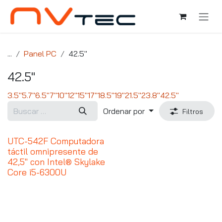
Ir al contenido
...
Panel PC
42.5"
42.5"
3.5"
5.7"
6.5"
7"
10"
12"
15"
17"
18.5"
19"
21.5"
23.8"
42.5"
Ordenar por
Filtros
UTC-542F Computadora
táctil omnipresente de
42,5" con Intel® Skylake
Core i5-6300U