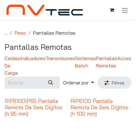
Ir al contenido
...
Peso
Pantallas Remotas
Pantallas Remotas
Celdas
Indicadores
Transmisores
Sistemas
Pantallas
Accesor
De
Batch
Remotas
Carga
Ordenar por
Filtros
RIP6100IP65 Pantalla
RIP6100 Pantalla
Remota De Seis Dígitos
Remota De Seis Dígitos
(h 95 mm)
(h 100 mm)