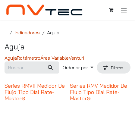
Ir al contenido
...
Indicadores
Aguja
Aguja
Aguja
Rotámetro
Área Variable
Venturi
Ordenar por
Filtros
Series RMVII Medidor De
Series RMV Medidor De
Flujo Tipo Dial Rate-
Flujo Tipo Dial Rate-
Master®
Master®