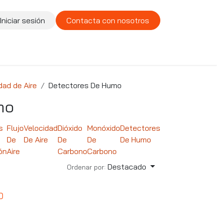
Iniciar sesión
Contacta con nosotros
te
Compañía
Vacantes
dad de Aire
Detectores De Humo
mo
s
Flujo
Velocidad
Dióxido
Monóxido
Detectores
De
De Aire
De
De
De Humo
ón
Aire
Carbono
Carbono
Destacado
Ordenar por:
0