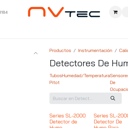
3184
nition
Cursos Ignition
Pioneros
Comunidad
Sopor
Productos
Instrumentación
Cali
Detectores De Hu
Tubos
Humedad/Temperatura
Sensore
Pitot
De
Ocupaci
Series SL-2000
Series SL-200
Detector de
Detector De
Humo
Humo Para