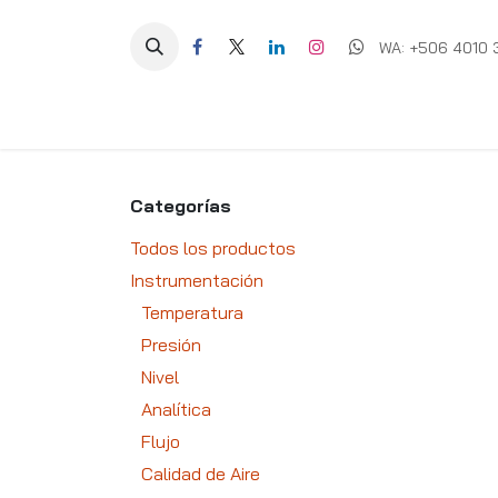
Ir al contenido
WA: +506 4010 
Equipos
Soluciones
Ig
Categorías
Todos los productos
Instrumentación
Temperatura
Presión
Nivel
Analítica
Flujo
Calidad de Aire