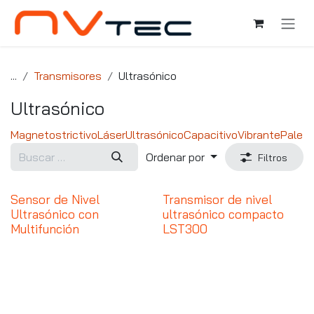
Ir al contenido
...
Transmisores
Ultrasónico
Ultrasónico
Magnetostrictivo
Láser
Ultrasónico
Capacitivo
Vibrante
Paleta
Ordenar por
Filtros
Sensor de Nivel
Transmisor de nivel
Ultrasónico con
ultrasónico compacto
Multifunción
LST300