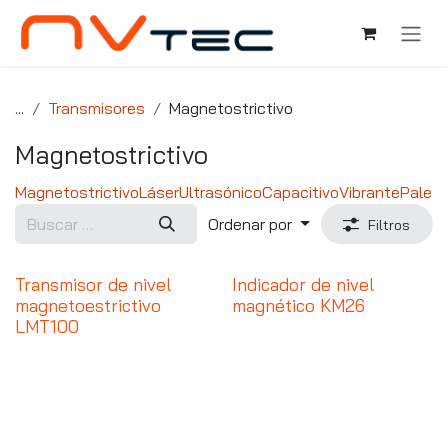
Ir al contenido
...
Transmisores
Magnetostrictivo
Magnetostrictivo
Magnetostrictivo
Láser
Ultrasónico
Capacitivo
Vibrante
Paleta
Ordenar por
Filtros
Transmisor de nivel
Indicador de nivel
magnetoestrictivo
magnético KM26
LMT100