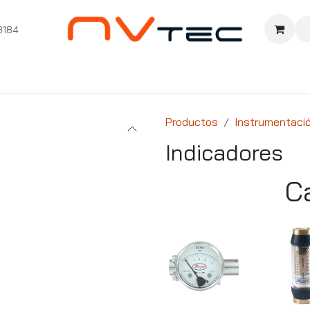
3184
nition
Cursos Ignition
Pioneros
Comunidad
Sopor
Productos
Instrumentaci
Indicadores
C