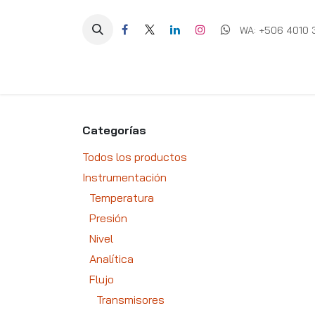
Ir al contenido
WA: +506 4010 
Equipos
Soluciones
Ig
Categorías
Todos los productos
Instrumentación
Temperatura
Presión
Nivel
Analítica
Flujo
Transmisores