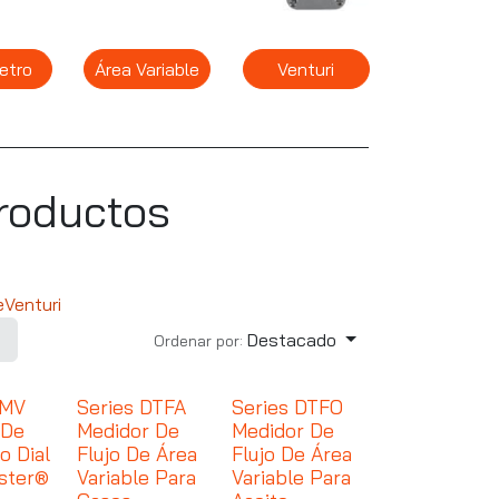
etro
Área Variable
Venturi
roductos
e
Venturi
Destacado
Ordenar por:
RMV
Series DTFA
Series DTFO
 De
Medidor De
Medidor De
o Dial
Flujo De Área
Flujo De Área
ster®
Variable Para
Variable Para