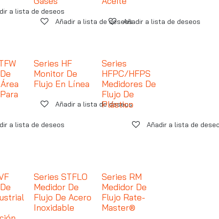
Gases
Aceite
dir a lista de deseos
Añadir a lista de deseos
Añadir a lista de deseos
DTFW
Series HF
Series
 De
Monitor De
HFPC/HFPS
 Área
Flujo En Línea
Medidores De
 Para
Flujo De
Plástico
Añadir a lista de deseos
dir a lista de deseos
Añadir a lista de dese
TVF
Series STFLO
Series RM
 De
Medidor De
Medidor De
ustrial
Flujo De Acero
Flujo Rate-
Inoxidable
Master®
ación