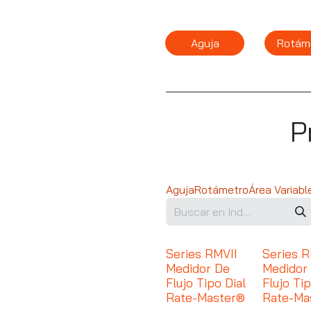
Aguja
Rotám
P
Aguja
Rotámetro
Área Variabl
Series RMVII
Series 
Medidor De
Medidor
Flujo Tipo Dial
Flujo Tip
Rate-Master®
Rate-Ma