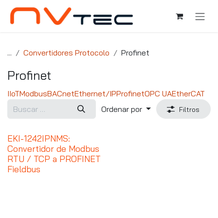
Ir al contenido
...
Convertidores Protocolo
Profinet
Profinet
IIoT
Modbus
BACnet
Ethernet/IP
Profinet
OPC UA
EtherCAT
Ordenar por
Filtros
EKI-1242IPNMS:
Convertidor de Modbus
RTU / TCP a PROFINET
Fieldbus