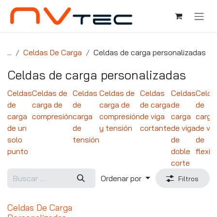
Ir al contenido
...
Celdas De Carga
Celdas de carga personalizadas
Celdas de carga personalizadas
Celdas
Celdas de
Celdas
Celdas de
Celdas
Celdas
Celda
de
carga de
de
carga de
de carga
de
de
carga
compresión
carga
compresión
de viga
carga
carga
de un
de
y tensión
cortante
de viga
de vig
solo
tensión
de
de
punto
doble
flexió
corte
Ordenar por
Filtros
Celdas De Carga