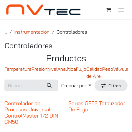
Ir al contenido
...
Instrumentación
Controladores
Controladores
Productos
Temperatura
Presión
Nivel
Analítica
Flujo
Calidad
Peso
Válvulas
de Aire
Ordenar por
Filtros
Controlador de
Series GFT2 Totalizador
Procesos Universal
De Flujo
ControlMaster 1/2 DIN
CM50