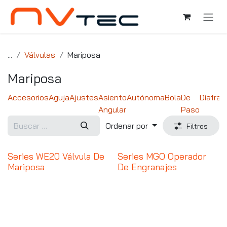
Ir al contenido
...
Válvulas
Mariposa
Mariposa
Accesorios
Aguja
Ajustes
Asiento
Autónoma
Bola
De
Diafra
Angular
Paso
Ordenar por
Filtros
Series WE20 Válvula De
Series MGO Operador
Mariposa
De Engranajes