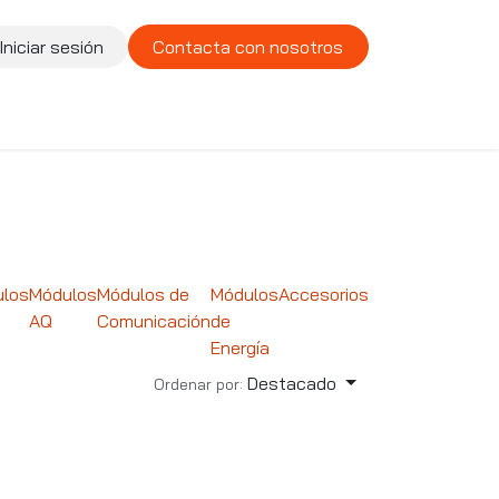
Iniciar sesión
Contacta con nosotros
te
Compañía
Vacantes
los
Módulos
Módulos de
Módulos
Accesorios
AQ
Comunicación
de
Energía
Destacado
Ordenar por: