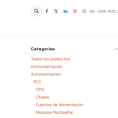
Ir al contenido
WA: +506 4010 
Equipos
Soluciones
Ig
Categorías
Todos los productos
Instrumentación
Automatización
PLC
CPU
Chasis
Fuentes de Alimentación
Módulos Multiseñal