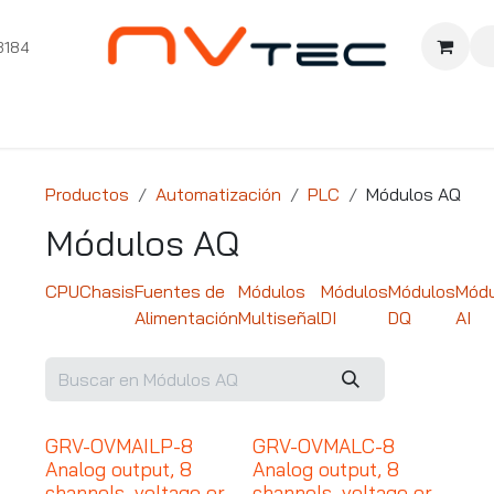
3184
nition
Cursos Ignition
Pioneros
Comunidad
Sopor
Productos
Automatización
PLC
Módulos AQ
Módulos AQ
CPU
Chasis
Fuentes de
Módulos
Módulos
Módulos
Módu
Alimentación
Multiseñal
DI
DQ
AI
GRV-OVMAILP-8
GRV-OVMALC-8
Analog output, 8
Analog output, 8
channels, voltage or
channels, voltage or