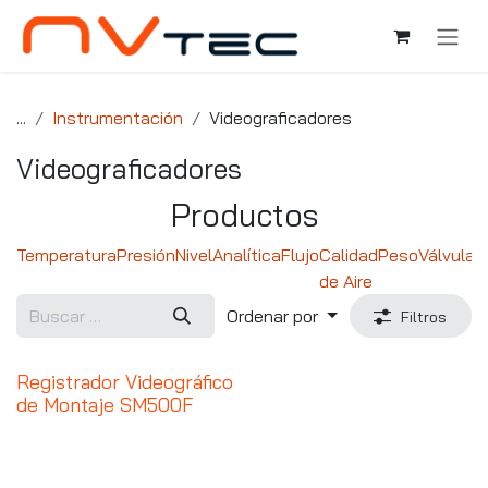
Ir al contenido
...
Instrumentación
Videograficadores
Videograficadores
Productos
Temperatura
Presión
Nivel
Analítica
Flujo
Calidad
Peso
Válvulas
de Aire
Ordenar por
Filtros
Registrador Videográfico
de Montaje SM500F