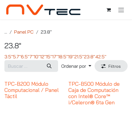
Ir al contenido
...
Panel PC
23.8"
23.8"
3.5"
5.7"
6.5"
7"
10"
12"
15"
17"
18.5"
19"
21.5"
23.8"
42.5"
Ordenar por
Filtros
TPC-B200 Módulo
TPC-B500 Módulo de
Computacional / Panel
Caja de Computación
Táctil
con Intel® Core™
i/Celeron® 6ta Gen