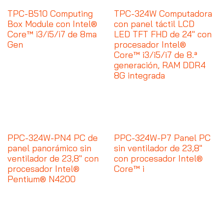
TPC-B510 Computing
TPC-324W Computadora
Box Module con Intel®
con panel táctil LCD
Core™ i3/i5/i7 de 8ma
LED TFT FHD de 24" con
Gen
procesador Intel®
Core™ i3/i5/i7 de 8.ª
generación, RAM DDR4
8G integrada
PPC-324W-PN4 PC de
PPC-324W-P7 Panel PC
panel panorámico sin
sin ventilador de 23,8"
ventilador de 23,8" con
con procesador Intel®
procesador Intel®
Core™ i
Pentium® N4200