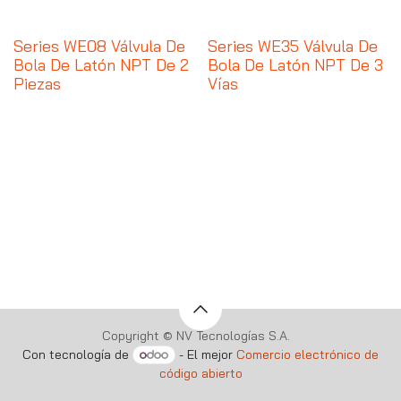
Series WE08 Válvula De
Series WE35 Válvula De
Bola De Latón NPT De 2
Bola De Latón NPT De 3
Piezas
Vías
Copyright © NV Tecnologías S.A.
Con tecnología de
- El mejor
Comercio electrónico de
código abierto