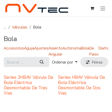
Ir al contenido
...
Válvulas
Bola
Bola
Accesorios
Aguja
Ajustes
Asiento
Autónoma
Bola
De
Diafra
Angular
Paso
Ordenar por
Filtros
Series 3HBAV Válvula De
Series HBAV Válvula De
Bola Eléctrica
Bola Eléctrica
Desmontable De Tres
Desmontable De Dos
Vías
Vías