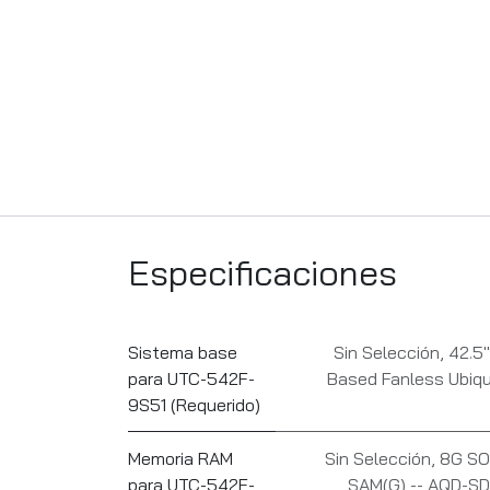
Especificaciones
Sistema base
Sin Selección
,
42.5"
para UTC-542F-
Based Fanless Ubiq
9S51 (Requerido)
Memoria RAM
Sin Selección
,
8G SO
para UTC-542F-
SAM(G) -- AQD-S