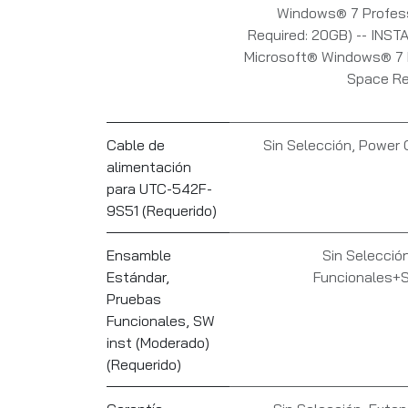
Windows® 7 Profes
Required: 20GB) -- IN
Microsoft® Windows® 7 
Space Re
Cable de
Sin Selección
,
Power 
alimentación
para UTC-542F-
9S51 (Requerido)
Ensamble
Sin Selecció
Estándar,
Funcionales+
Pruebas
Funcionales, SW
inst (Moderado)
(Requerido)