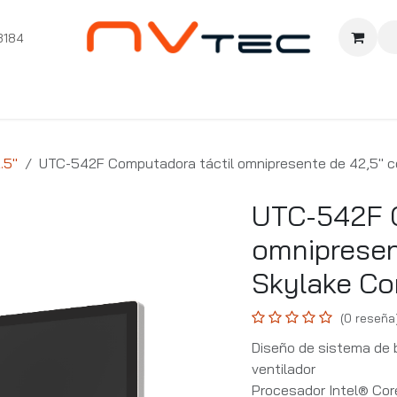
3184
nition
Cursos Ignition
Pioneros
Comunidad
Sopor
.5"
UTC-542F Computadora táctil omnipresente de 42,5" c
UTC-542F C
omnipresen
Skylake Co
(0 reseña
Diseño de sistema de 
ventilador
Procesador Intel® Co