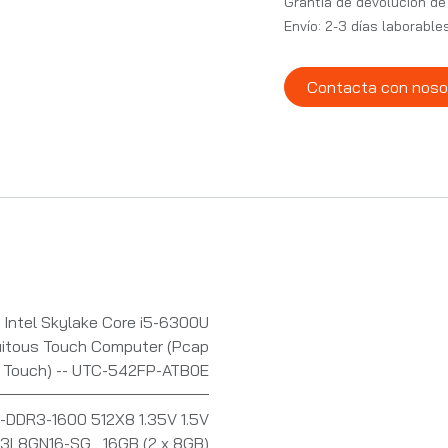
Grantía de devolución de
Envío: 2-3 días laborable
Contacta con noso
 Intel Skylake Core i5-6300U
uitous Touch Computer (Pcap
Touch) -- UTC-542FP-ATB0E
-DDR3-1600 512X8 1.35V 1.5V
D3L8GN16-SG
,
16GB (2 x 8GB)