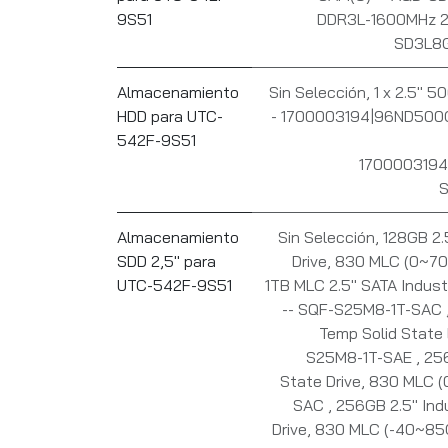
9S51
DDR3L-1600MHz 2
SD3L8
Almacenamiento
Sin Selección
,
1 x 2.5" 
HDD para UTC-
- 1700003194|96ND50
542F-9S51
1700003194
Almacenamiento
Sin Selección
,
128GB 2.5
SDD 2,5" para
Drive, 830 MLC (0~7
UTC-542F-9S51
1TB MLC 2.5" SATA Industr
-- SQF-S25M8-1T-SAC
Temp Solid State 
S25M8-1T-SAE
,
256
State Drive, 830 MLC
SAC
,
256GB 2.5" Indu
Drive, 830 MLC (-40~8