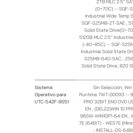
2TB MLC 2.5" SATA
(0~70C) -- SQF
Industrial Wide Temp S
SQF-S25M8-2T-SAE
,
51
Solid State Drive(0~
512GB MLC 2.5" Industria
(-40~85C) -- SQF-S2
Industrial Solid State D
S25M8-64G-SAC
,
256
Solid State Drive, 820
Sistema
Sin Selección
,
Win
Operativo para
Runtime 7WT-00093 --
UTC-542F-9S51
PRO 32BIT ENG DVD U
EN
,
(DEL22)WIN 10 PR
96SW-WIN10P1-64-EN
,
7E (64BIT) - WES7E (Min
- INSTALL-OS-64