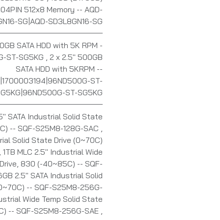
04PIN 512x8 Memory -- AQD-
GN16-SG|AQD-SD3L8GN16-SG
500GB SATA HDD with 5K RPM -
0G-ST-SG5KG
,
2 x 2.5" 500GB
SATA HDD with 5KRPM --
|1700003194|96ND500G-ST-
SG5KG|96ND500G-ST-SG5KG
" SATA Industrial Solid State
0C) -- SQF-S25M8-128G-SAC
,
ial Solid State Drive (0~70C)
,
1TB MLC 2.5" Industrial Wide
Drive, 830 (-40~85C) -- SQF-
GB 2.5" SATA Industrial Solid
 (0~70C) -- SQF-S25M8-256G-
strial Wide Temp Solid State
5C) -- SQF-S25M8-256G-SAE
,