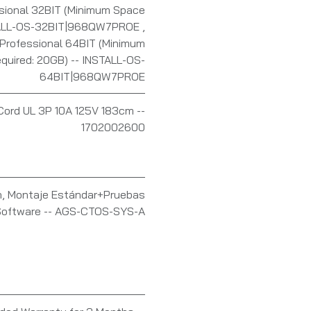
sional 32BIT (Minimum Space
STALL-OS-32BIT|968QW7PROE
,
Professional 64BIT (Minimum
quired: 20GB) -- INSTALL-OS-
64BIT|968QW7PROE
Cord UL 3P 10A 125V 183cm --
1702002600
n
,
Montaje Estándar+Pruebas
Software -- AGS-CTOS-SYS-A