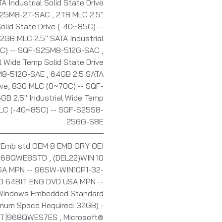
 Industrial Solid State Drive
-S25M8-2T-SAC
,
2TB MLC 2.5"
olid State Drive (-40~85C) --
2GB MLC 2.5" SATA Industrial
70C) -- SQF-S25M8-512G-SAC
,
l Wide Temp Solid State Drive
5M8-512G-SAE
,
64GB 2.5 SATA
rive, 830 MLC (0~70C) -- SQF-
GB 2.5" Industrial Wide Temp
 SLC (-40~85C) -- SQF-S25S8-
256G-S8E
 Emb std OEM 8 EMB ORY OEI
 968QWE8STD
,
(DEL22)WIN 10
SA MPN -- 96SW-WIN10P1-32-
O 64BIT ENG DVD USA MPN --
Windows Embedded Standard
imum Space Required: 32GB) -
BIT|968QWES7ES
,
Microsoft®