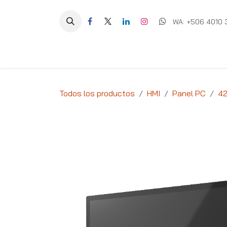
Ir al contenido
WA: +506 4010 
Equipos
Soluciones
Ig
Todos los productos
HMI
Panel PC
42