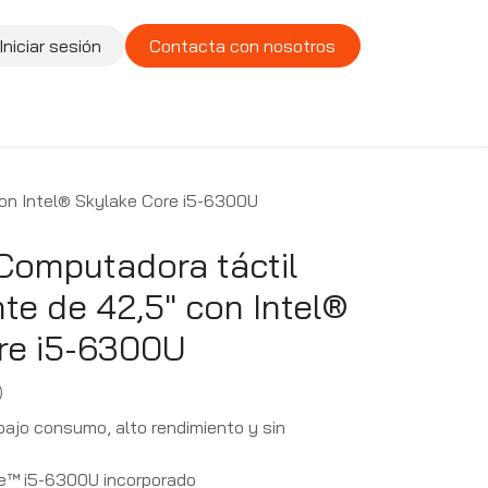
Iniciar sesión
Contacta con nosotros
te
Compañía
Vacantes
on Intel® Skylake Core i5-6300U
omputadora táctil
te de 42,5" con Intel®
re i5-6300U
)
bajo consumo, alto rendimiento y sin
re™ i5-6300U incorporado