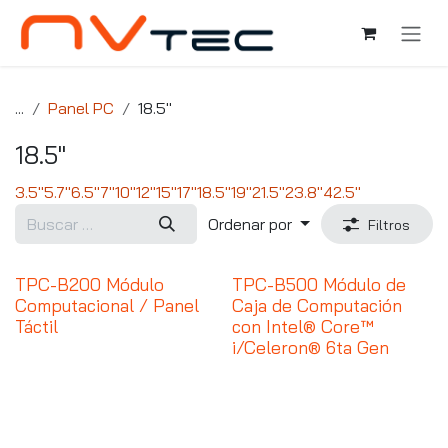
Ir al contenido
...
Panel PC
18.5"
18.5"
3.5"
5.7"
6.5"
7"
10"
12"
15"
17"
18.5"
19"
21.5"
23.8"
42.5"
Ordenar por
Filtros
TPC-B200 Módulo
TPC-B500 Módulo de
Computacional / Panel
Caja de Computación
Táctil
con Intel® Core™
i/Celeron® 6ta Gen