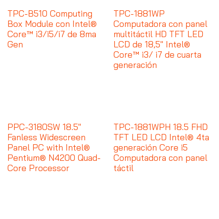
TPC-B510 Computing
TPC-1881WP
Box Module con Intel®
Computadora con panel
Core™ i3/i5/i7 de 8ma
multitáctil HD TFT LED
Gen
LCD de 18,5" Intel®
Core™ i3/ i7 de cuarta
generación
PPC-3180SW 18.5"
TPC-1881WPH 18.5 FHD
Fanless Widescreen
TFT LED LCD Intel® 4ta
Panel PC with Intel®
generación Core i5
Pentium® N4200 Quad-
Computadora con panel
Core Processor
táctil