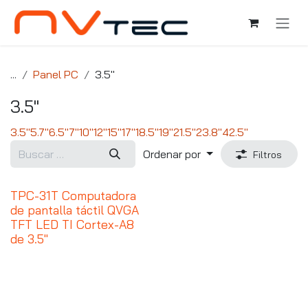
Ir al contenido
...
Panel PC
3.5"
3.5"
3.5"
5.7"
6.5"
7"
10"
12"
15"
17"
18.5"
19"
21.5"
23.8"
42.5"
Ordenar por
Filtros
TPC-31T Computadora
de pantalla táctil QVGA
TFT LED TI Cortex-A8
de 3.5"