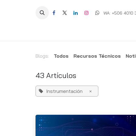
Ir al contenido
WA: +506 4010 
Equipos
Soluciones
Ig
Blogs:
Todos
Recursos Técnicos
Noti
43 Artículos
Instrumentación
×