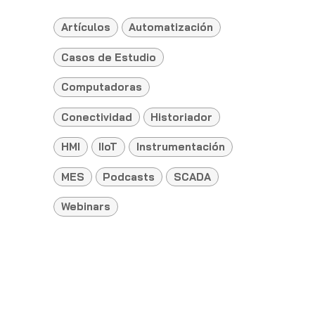
Artículos
Automatización
Casos de Estudio
Computadoras
Conectividad
Historiador
HMI
IIoT
Instrumentación
MES
Podcasts
SCADA
Webinars