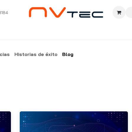
3184
nition
Cursos Ignition
Pioneros
Comunidad
Sopor
cias
Historias de éxito
Blog