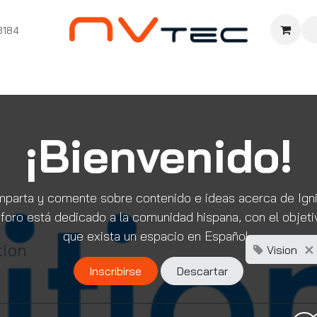
3184
nition
Cursos Ignition
Pioneros
Comunidad
Sopor
¡Bienvenido!
parta y comente sobre contenido e ideas acerca de Igni
foro está dedicado a la comunidad hispana, con el objeti
que exista un espacio en Español.
tion
Vision
Inscribirse
Descartar