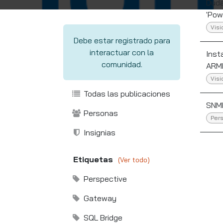
Duda
'Pow
Visi
Debe estar registrado para
interactuar con la
Inst
comunidad.
ARMH
Visi
Todas las publicaciones
SNMP
Personas
Pers
Insignias
Etiquetas
(Ver todo)
Perspective
Gateway
SQL Bridge