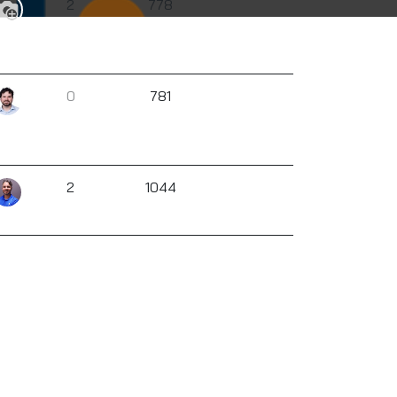
2
778
0
781
2
1044