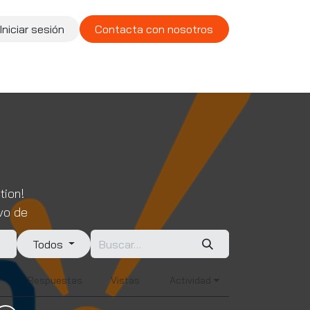
Iniciar sesión
Contacta con nosotros
te
Compañía
Vacantes
tion!
vo de
Todos
Respuestas
Vistas
Actividad