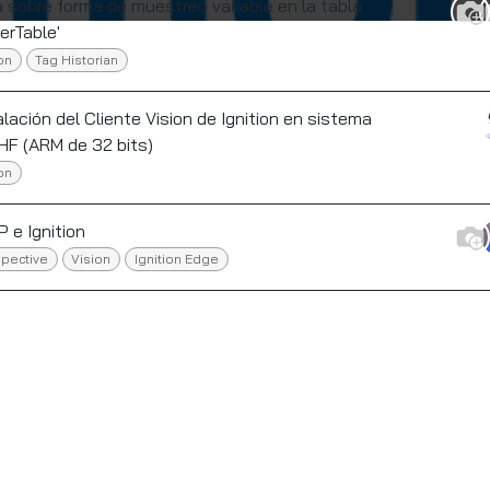
 sobre forma de muestreo variable en la tabla
erTable'
on
Tag Historian
alación del Cliente Vision de Ignition en sistema
F (ARM de 32 bits)
on
 e Ignition
pective
Vision
Ignition Edge