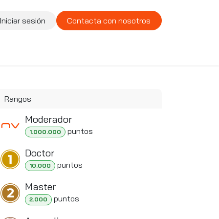
Iniciar sesión
Contacta con nosotros
te
Compañía
Vacantes
Rangos
Moderador
punto
s
1.000.000
Doctor
punto
s
10.000
Master
punto
s
2.000