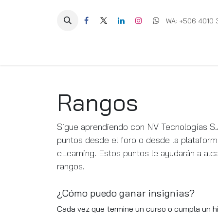
Ir al contenido
WA: +506 4010 
Equipos
Soluciones
Ig
Rangos
Sigue aprendiendo con NV Tecnologías S.
puntos desde el foro o desde la platafor
eLearning. Estos puntos le ayudarán a al
rangos.
¿Cómo puedo ganar insignias?
Cada vez que termine un curso o cumpla un hi