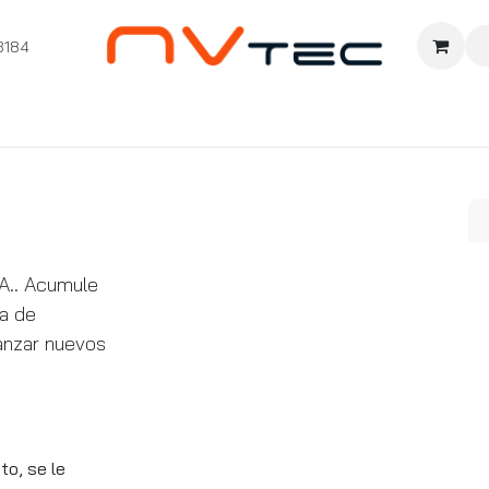
3184
nition
Cursos Ignition
Pioneros
Comunidad
Sopor
A.. Acumule
ma de
canzar nuevos
to, se le