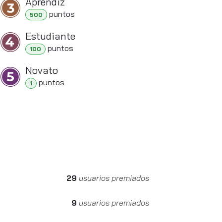
Aprendiz
punto
s
500
Estudiante
punto
s
100
Novato
punto
s
1
29
usuarios premiados
9
usuarios premiados