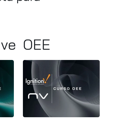
ive
OEE