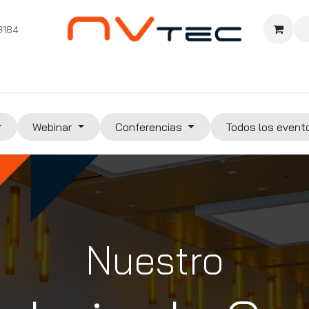
3184
nition
Cursos Ignition
Pioneros
Comunidad
Sopor
Webinar
Conferencias
Todos los even
Nuestro