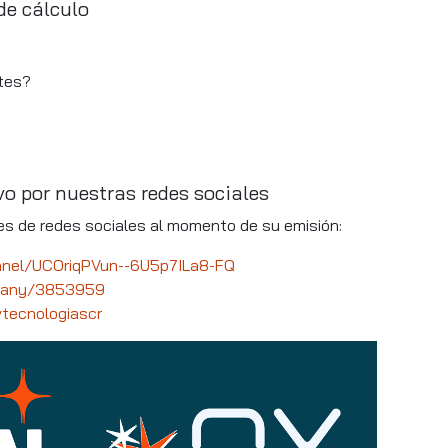
de cálculo
rtes?
o por nuestras redes sociales
es de redes sociales al momento de su emisión:
nnel/UCOriqPVun--6U5p7ILa8-FQ
mpany/3853959
tecnologiascr