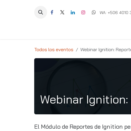
Ir al contenido
WA: +506 4010 
Equipos
Soluciones
Ig
Todos los eventos
Webinar Ignition: Repor
Webinar Ignition:
El Módulo de Reportes de Ignition pe