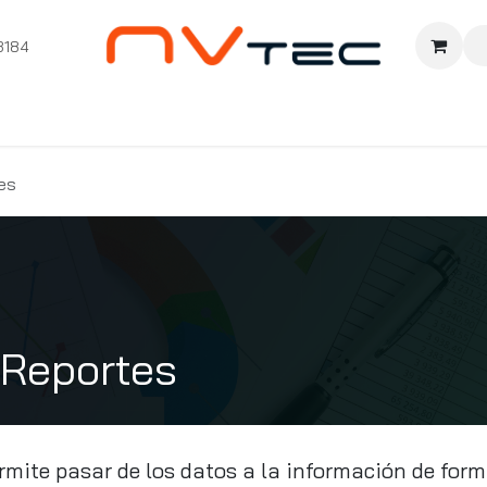
3184
nition
Cursos Ignition
Pioneros
Comunidad
Sopor
tes
 Reportes
rmite pasar de los datos a la información de for