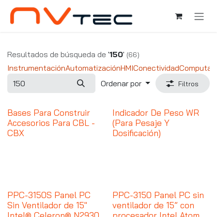
Ir al contenido
Resultados de búsqueda de
'
150
'
(66)
Instrumentación
Automatización
HMI
Conectividad
Computad
Ordenar por
Filtros
Bases Para Construir
Indicador De Peso WR
Accesorios Para CBL -
(Para Pesaje Y
CBX
Dosificación)
PPC-3150S Panel PC
PPC-3150 Panel PC sin
Sin Ventilador de 15"
ventilador de 15” con
Intel® Celeron® N2930
procesador Intel Atom