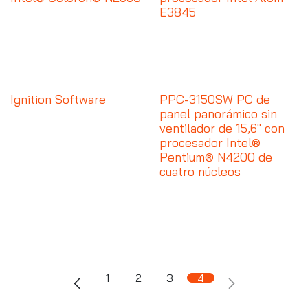
E3845
Ignition Software
PPC-3150SW PC de
panel panorámico sin
ventilador de 15,6" con
procesador Intel®
Pentium® N4200 de
cuatro núcleos
1
2
3
4