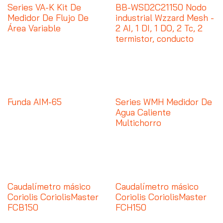
Series VA-K Kit De
BB-WSD2C21150 Nodo
Medidor De Flujo De
industrial Wzzard Mesh -
Área Variable
2 AI, 1 DI, 1 DO, 2 Tc, 2
termistor, conducto
Funda AIM-65
Series WMH Medidor De
Agua Caliente
Multichorro
Caudalímetro másico
Caudalímetro másico
Coriolis CoriolisMaster
Coriolis CoriolisMaster
FCB150
FCH150