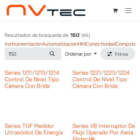
Ir al contenido
Resultados de búsqueda de
'
150
'
(66)
Instrumentación
Automatización
HMI
Conectividad
Computad
Ordenar por
Filtros
Series 1211/1213/1214
Series 1221/1223/1224
Control De Nivel Tipo
Control De Nivel Tipo
Cámara Con Brida
Cámara Con Brida
Series TUF Medidor
Series V8 Interruptor De
Ultrasónico De Energía
Flujo Operado Por Aleta
Flotect®