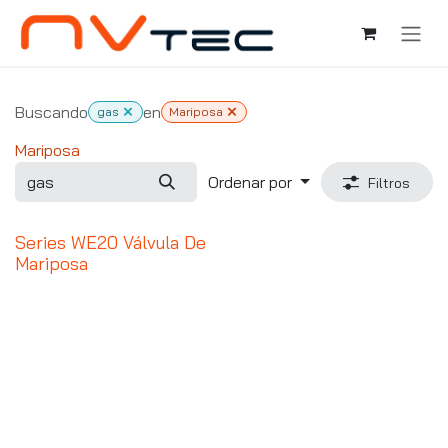
Ir al contenido
Buscando
en
gas
Mariposa
Mariposa
Ordenar por
Filtros
Series WE20 Válvula De
Mariposa