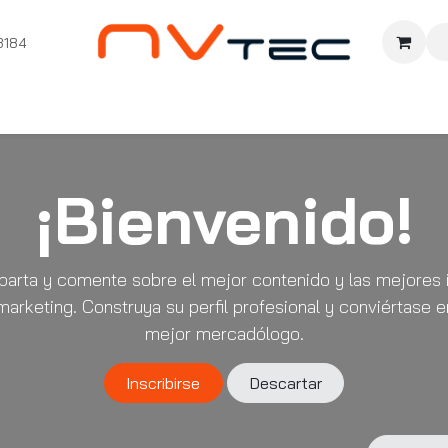
3184
nition
Cursos Ignition
Pioneros
Comunidad
Sopor
¡Bienvenido!
arta y comente sobre el mejor contenido y las mejores 
marketing. Construya su perfil profesional y conviértase e
mejor mercadólogo.
Inscribirse
Descartar