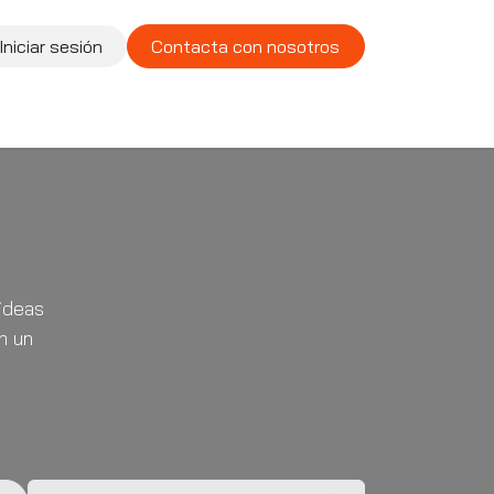
Iniciar sesión
Contacta con nosotros
te
Compañía
Vacantes
ideas
n un