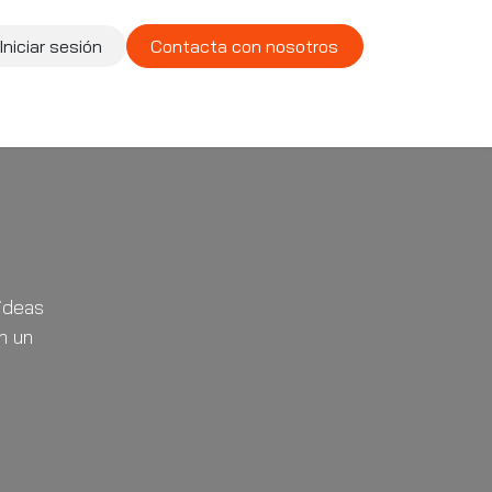
Iniciar sesión
Contacta con nosotros
te
Compañía
Vacantes
ideas
n un