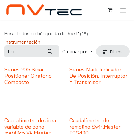
Ir al contenido
Resultados de búsqueda de
'
hart
'
(25)
Instrumentación
Ordenar por
Filtros
Series 295 Smart
Series Mark Indicador
Positioner Giratorio
De Posición, Interruptor
Compacto
Y Transmisor
Caudalímetro de área
Caudalímetro de
variable de cono
remolino SwirlMaster
metálico VA Master
FSS430