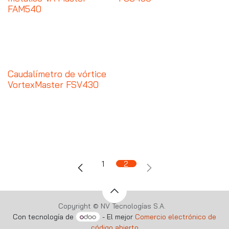
FAM540
Caudalímetro de vórtice
VortexMaster FSV430
1
2
Copyright © NV Tecnologías S.A.
Con tecnología de
- El mejor
Comercio electrónico de
código abierto