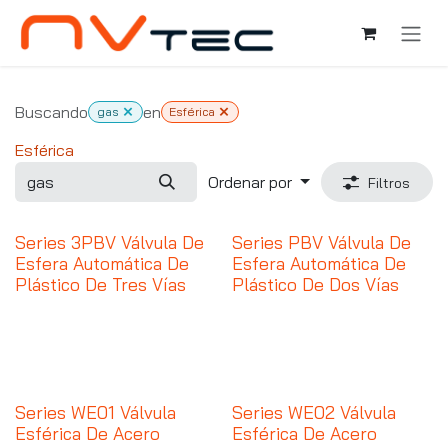
Ir al contenido
Buscando
en
gas
Esférica
Esférica
Ordenar por
Filtros
Series 3PBV Válvula De
Series PBV Válvula De
Esfera Automática De
Esfera Automática De
Plástico De Tres Vías
Plástico De Dos Vías
Series WE01 Válvula
Series WE02 Válvula
Esférica De Acero
Esférica De Acero