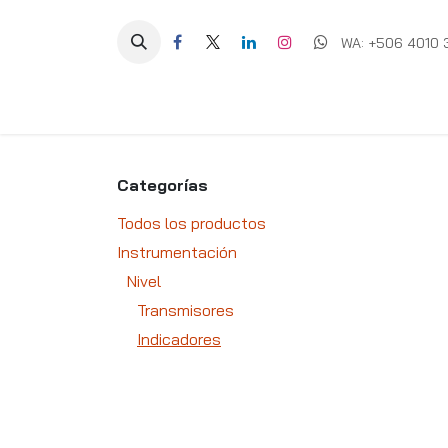
Ir al contenido
WA: +506 4010 
Equipos
Soluciones
Ig
Categorías
Todos los productos
Instrumentación
Nivel
Transmisores
Indicadores