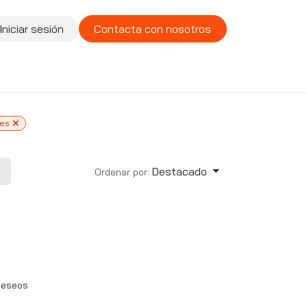
Iniciar sesión
Contacta con nosotros
te
Compañía
Vacantes
res
Destacado
Ordenar por:
 deseos