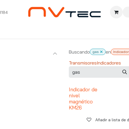
3184
nition
Cursos Ignition
Pioneros
Comunidad
Sopor
Buscando
en
gas
Indicado
Transmisores
Indicadores
Indicador de
nivel
magnético
KM26
Añadir a lista de