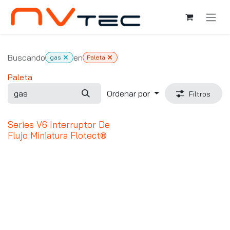
Ir al contenido
Buscando
en
gas
Paleta
Paleta
Ordenar por
Filtros
Series V6 Interruptor De
Flujo Miniatura Flotect®