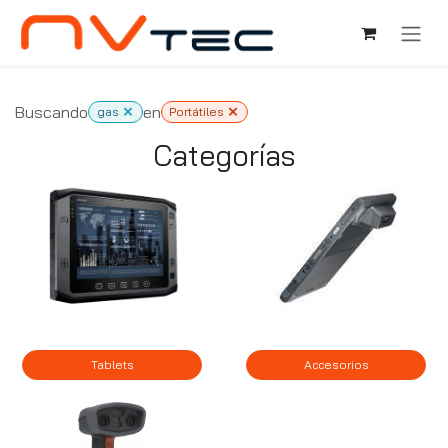
Ir al contenido
Buscando
en
gas
Portátiles
Categorías
Tablets
Accesorios