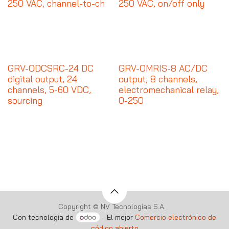
250 VAC, channel-to-ch
250 VAC, on/off only
GRV-ODCSRC-24 DC
GRV-OMRIS-8 AC/DC
digital output, 24
output, 8 channels,
channels, 5-60 VDC,
electromechanical relay,
sourcing
0-250
Copyright © NV Tecnologías S.A.
Con tecnología de
- El mejor
Comercio electrónico de
código abierto