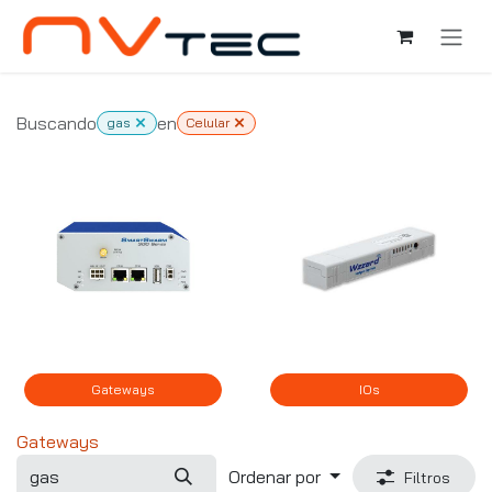
Ir al contenido
Buscando
en
gas
Celular
Gateways
IOs
Gateways
Ordenar por
Filtros