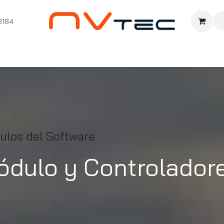
3184
nition
Cursos Ignition
Pioneros
Comunidad
Sopor
ulos del Software
ódulo y Controlador