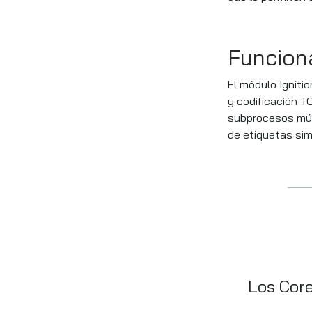
Funcion
El módulo Igniti
y codificación T
subprocesos múlt
de etiquetas si
Los Core