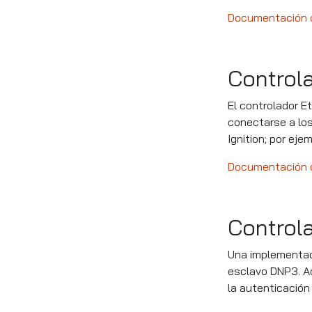
Documentación d
Control
El controlador E
conectarse a lo
Ignition; por eje
Documentación d
Control
Una implementac
esclavo DNP3. Ad
la autenticación