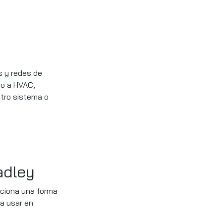
s y redes de
so a HVAC,
otro sistema o
adley
rciona una forma
ra usar en