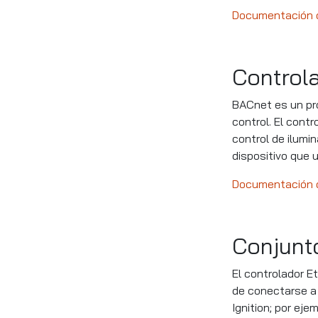
Documentación d
Control
BACnet es un pro
control. El con
control de ilumi
dispositivo que u
Documentación d
Conjunt
El controlador E
de conectarse a 
Ignition; por eje