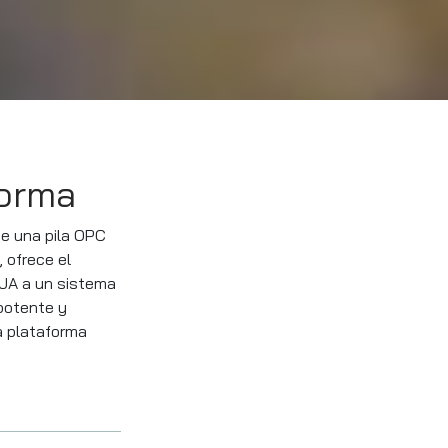
forma
te una pila OPC
 ofrece el
 UA a un sistema
 potente y
la plataforma