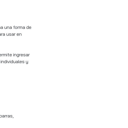
na una forma de
ara usar en
ermite ingresar
individuales y
barras,