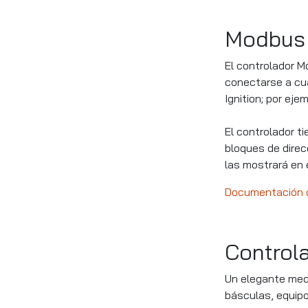
Modbus 
El controlador M
conectarse a cua
Ignition; por eje
El controlador t
bloques de direc
las mostrará en
Documentación d
Control
Un elegante meca
básculas, equipos