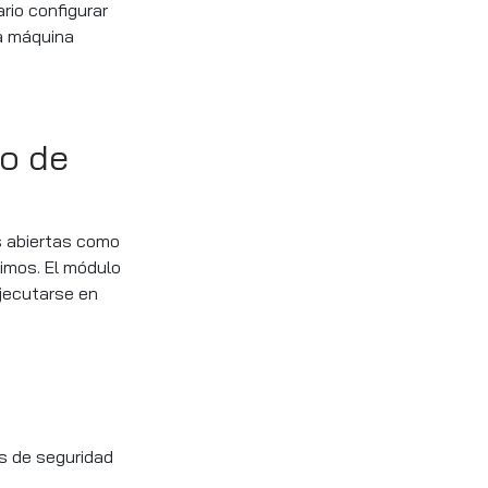
rio configurar
na máquina
vo de
s abiertas como
cimos. El módulo
jecutarse en
s de seguridad