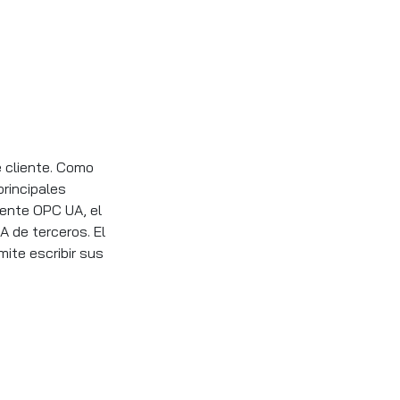
e cliente. Como
principales
iente OPC UA, el
A de terceros. El
ite escribir sus