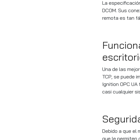
La especificació
DCOM. Sus conexi
remota es tan fá
Funciona
escritor
Una de las mejo
TCP, se puede im
Ignition OPC UA
casi cualquier s
Segurid
Debido a que el
que le permiten 