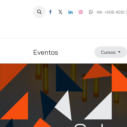
Ir al contenido
WA: +506 4010 
Equipos
Soluciones
Ig
Eventos
Cursos