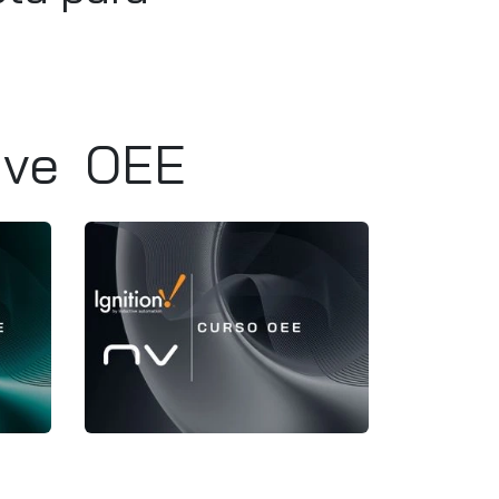
ive
OEE