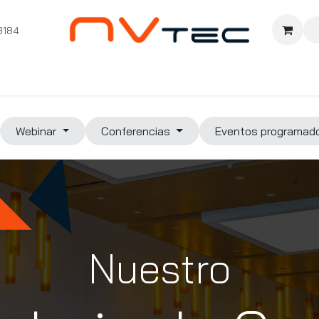
3184
nition
Cursos Ignition
Pioneros
Comunidad
Sopor
Webinar
Conferencias
Eventos programa
Nuestro