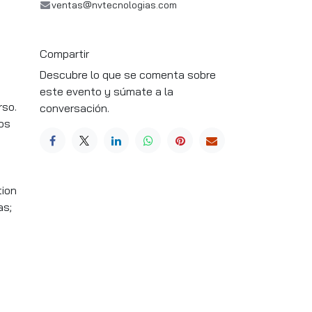
ventas@nvtecnologias.com
Compartir
Descubre lo que se comenta sobre
este evento y súmate a la
rso.
conversación.
os
tion
as;