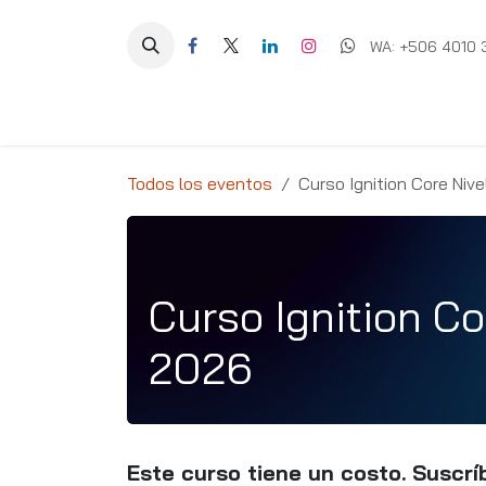
Ir al contenido
WA: +506 4010 
Equipos
Soluciones
Ig
Todos los eventos
Curso Ignition Core Nive
Curso Ignition Co
2026
Este curso tiene un costo. Suscríb