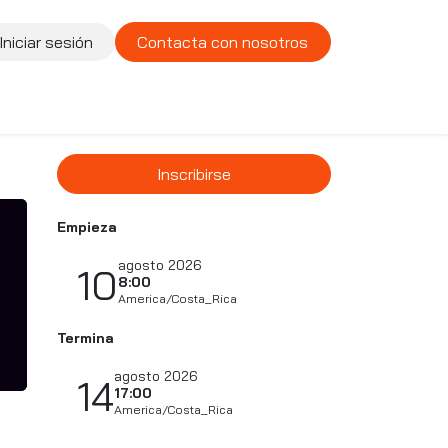
Iniciar sesión
Contacta con nosotros
te
Compañía
Vacantes
Inscribirse
Empieza
agosto 2026
10
8:00
America/Costa_Rica
Termina
agosto 2026
14
17:00
America/Costa_Rica