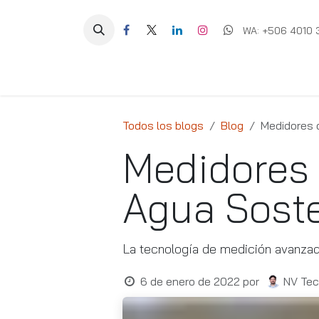
Ir al contenido
WA: +506 4010 
Equipos
Soluciones
Ig
Todos los blogs
Blog
Medidores 
Medidores 
Agua Soste
La tecnología de medición avanzad
6 de enero de 2022
por
NV Tec