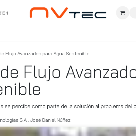
3184
nition
Cursos Ignition
Pioneros
Comunidad
Sopor
de Flujo Avanzados para Agua Sostenible
de Flujo Avanzad
nible
a se percibe como parte de la solución al problema del 
nologías S.A., José Daniel Núñez