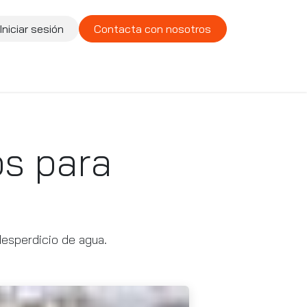
Iniciar sesión
Contacta con nosotros
te
Compañía
Vacantes
os para
desperdicio de agua.