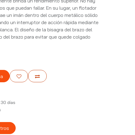
nte brinda un rendimiento superior. No hay
los que puedan fallar. En su lugar, un flotador
rae un imán dentro del cuerpo metálico sólido
nando un interruptor de acción rápida mediante
lanca. El diseño de la bisagra del brazo del
ulo del brazo para evitar que quede colgado
ta
 30 días
s
tros