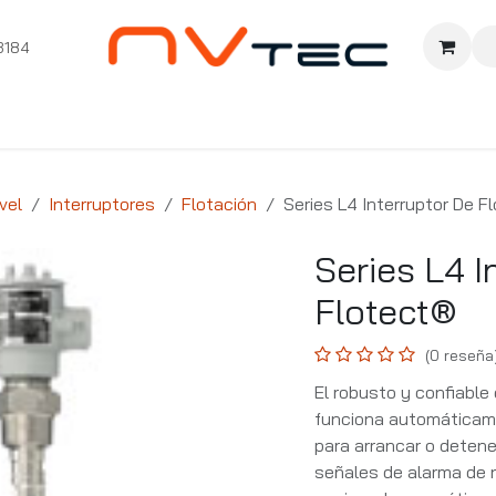
3184
nition
Cursos Ignition
Pioneros
Comunidad
Sopor
vel
Interruptores
Flotación
Series L4 Interruptor De F
Series L4 I
Flotect®
(0 reseña
El robusto y confiable
funciona automáticamen
para arrancar o detener
señales de alarma de 