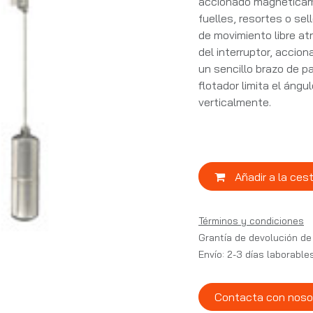
accionado magnéticame
fuelles, resortes o sel
de movimiento libre at
del interruptor, accio
un sencillo brazo de pa
flotador limita el áng
verticalmente.
Añadir a la ces
Términos y condiciones
Grantía de devolución de
Envío: 2-3 días laborable
Contacta con noso