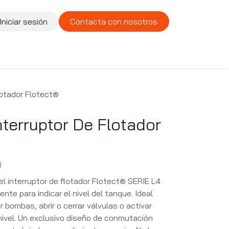
Iniciar sesión
Contacta con nosotros
te
Compañía
Vacantes
lotador Flotect®
nterruptor De Flotador
)
 el interruptor de flotador Flotect® SERIE L4
te para indicar el nivel del tanque. Ideal
 bombas, abrir o cerrar válvulas o activar
nivel. Un exclusivo diseño de conmutación