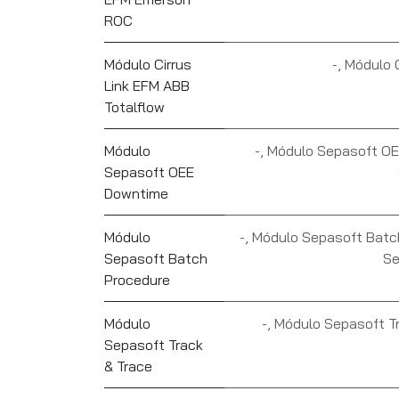
ROC
Módulo Cirrus
-
,
Módulo C
Link EFM ABB
Totalflow
Módulo
-
,
Módulo Sepasoft O
Sepasoft OEE
Downtime
Módulo
-
,
Módulo Sepasoft Batc
Sepasoft Batch
Se
Procedure
Módulo
-
,
Módulo Sepasoft T
Sepasoft Track
& Trace