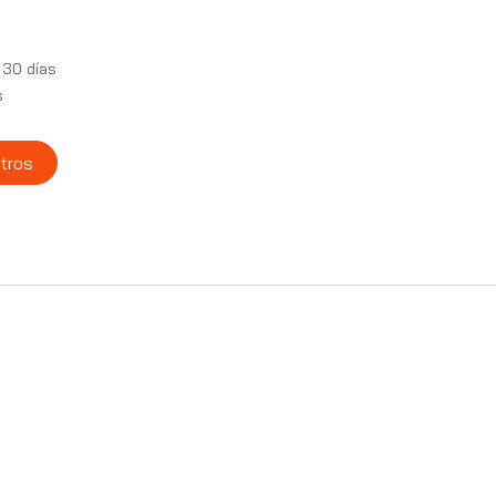
 30 días
s
tros