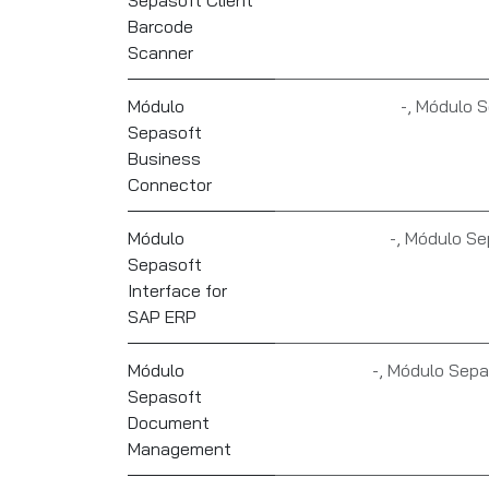
Sepasoft Client
Barcode
Scanner
Módulo
-
,
Módulo S
Sepasoft
Business
Connector
Módulo
-
,
Módulo Se
Sepasoft
Interface for
SAP ERP
Módulo
-
,
Módulo Sep
Sepasoft
Document
Management