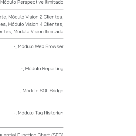
,
Módulo Perspective Ilimitado
nte
,
Módulo Vision 2 Clientes
,
tes
,
Módulo Vision 4 Clientes
,
entes
,
Módulo Vision Ilimitado
-
,
Módulo Web Browser
-
,
Módulo Reporting
-
,
Módulo SQL Bridge
-
,
Módulo Tag Historian
uential Function Chart (SFC)