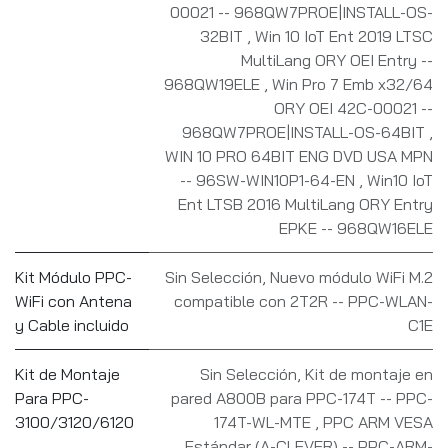
00021 -- 968QW7PROE|INSTALL-OS-
32BIT
,
Win 10 IoT Ent 2019 LTSC
MultiLang ORY OEI Entry --
968QW19ELE
,
Win Pro 7 Emb x32/64
ORY OEI 42C-00021 --
968QW7PROE|INSTALL-OS-64BIT
,
WIN 10 PRO 64BIT ENG DVD USA MPN
-- 96SW-WIN10P1-64-EN
,
Win10 IoT
Ent LTSB 2016 MultiLang ORY Entry
EPKE -- 968QW16ELE
Kit Módulo PPC-
Sin Selección
,
Nuevo módulo WiFi M.2
WiFi con Antena
compatible con 2T2R -- PPC-WLAN-
y Cable incluido
C1E
Kit de Montaje
Sin Selección
,
Kit de montaje en
Para PPC-
pared A800B para PPC-174T -- PPC-
3100/3120/6120
174T-WL-MTE
,
PPC ARM VESA
Estándar (A-CLEVER) -- PPC-ARM-