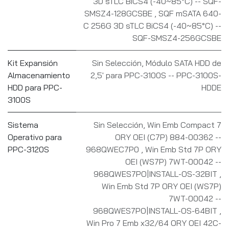
3D sTLC BiCS4 (-40~85°C) -- SQF-
SMSZ4-128GCSBE
,
SQF mSATA 640-
C 256G 3D sTLC BiCS4 (-40~85°C) --
SQF-SMSZ4-256GCSBE
Kit Expansión
Sin Selección
,
Módulo SATA HDD de
Almacenamiento
2,5' para PPC-3100S -- PPC-3100S-
HDD para PPC-
HDDE
3100S
Sistema
Sin Selección
,
Win Emb Compact 7
Operativo para
ORY OEI (C7P) 884-00362 --
PPC-3120S
968QWEC7P0
,
Win Emb Std 7P ORY
OEI (WS7P) 7WT-00042 --
968QWES7PO|INSTALL-OS-32BIT
,
Win Emb Std 7P ORY OEI (WS7P)
7WT-00042 --
968QWES7PO|INSTALL-OS-64BIT
,
Win Pro 7 Emb x32/64 ORY OEI 42C-