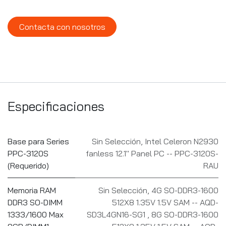
Contacta con nosotros
Especificaciones
Base para Series
Sin Selección
,
Intel Celeron N2930
PPC-3120S
fanless 12.1" Panel PC -- PPC-3120S-
(Requerido)
RAU
Memoria RAM
Sin Selección
,
4G SO-DDR3-1600
DDR3 SO-DIMM
512X8 1.35V 1.5V SAM -- AQD-
1333/1600 Max
SD3L4GN16-SG1
,
8G SO-DDR3-1600