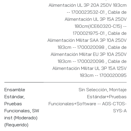
Alimentación UL 3P 20A 250V 183cm
-- 1700023532-01
,
Cable de
Alimentación UL 3P 15A 250V
180cm(ICE60320-C15) --
1700021975-01
,
Cable de
Alimentación Militar SAA 3P 10A 250V
183cm -- 1700020098
,
Cable de
Alimentación Militar EU 3P 10A 250V
183cm -- 1700020096
,
Cable de
Alimentación Militar UL 3P 15A 125V
183cm -- 1700020095
Ensamble
Sin Selección
,
Montaje
Estándar,
Estándar+Pruebas
Pruebas
Funcionales+Software -- AGS-CTOS-
Funcionales, SW
SYS-A
inst (Moderado)
(Requerido)