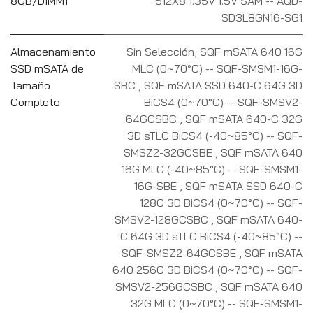
8GB/DIMM1
512X8 1.35V 1.5V SAM -- AQD-
SD3L8GN16-SG1
Almacenamiento
Sin Selección
,
SQF mSATA 640 16G
SSD mSATA de
MLC (0~70°C) -- SQF-SMSM1-16G-
Tamaño
SBC
,
SQF mSATA SSD 640-C 64G 3D
Completo
BiCS4 (0~70°C) -- SQF-SMSV2-
64GCSBC
,
SQF mSATA 640-C 32G
3D sTLC BiCS4 (-40~85°C) -- SQF-
SMSZ2-32GCSBE
,
SQF mSATA 640
16G MLC (-40~85°C) -- SQF-SMSM1-
16G-SBE
,
SQF mSATA SSD 640-C
128G 3D BiCS4 (0~70°C) -- SQF-
SMSV2-128GCSBC
,
SQF mSATA 640-
C 64G 3D sTLC BiCS4 (-40~85°C) --
SQF-SMSZ2-64GCSBE
,
SQF mSATA
640 256G 3D BiCS4 (0~70°C) -- SQF-
SMSV2-256GCSBC
,
SQF mSATA 640
32G MLC (0~70°C) -- SQF-SMSM1-