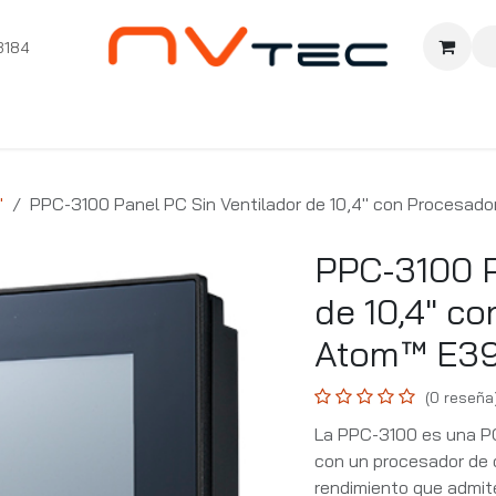
3184
nition
Cursos Ignition
Pioneros
Comunidad
Sopor
"
PPC-3100 Panel PC Sin Ventilador de 10,4" con Procesad
PPC-3100 P
de 10,4" co
Atom™ E3
(0 reseña
La PPC-3100 es una PC 
con un procesador de 
rendimiento que admite