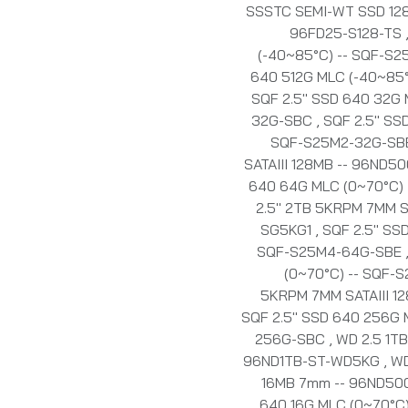
SSSTC SEMI-WT SSD 128G
96FD25-S128-TS
(-40~85°C) -- SQF-S
640 512G MLC (-40~85
SQF 2.5" SSD 640 32G 
32G-SBC
,
SQF 2.5" SS
SQF-S25M2-32G-S
SATAIII 128MB -- 96ND
640 64G MLC (0~70°C)
2.5" 2TB 5KRPM 7MM S
SG5KG1
,
SQF 2.5" SS
SQF-S25M4-64G-SBE
(0~70°C) -- SQF-
5KRPM 7MM SATAIII 1
SQF 2.5" SSD 640 256G 
256G-SBC
,
WD 2.5 1T
96ND1TB-ST-WD5KG
,
WD
16MB 7mm -- 96ND5
640 16G MLC (0~70°C