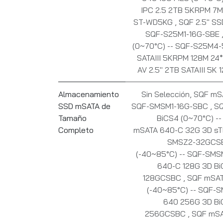
IPC 2.5 2TB 5KRPM 7M
ST-WD5KG
,
SQF 2.5" SS
SQF-S25M1-16G-SBE
(0~70°C) -- SQF-S25M4
SATAIII 5KRPM 128M 24
AV 2.5" 2TB SATAIII 5
Almacenamiento
Sin Selección
,
SQF mSA
SSD mSATA de
SQF-SMSM1-16G-SBC
,
SQ
Tamaño
BiCS4 (0~70°C) 
Completo
mSATA 640-C 32G 3D sTL
SMSZ2-32GCS
(-40~85°C) -- SQF-SM
640-C 128G 3D Bi
128GCSBC
,
SQF mSAT
(-40~85°C) -- SQF
640 256G 3D Bi
256GCSBC
,
SQF mSA