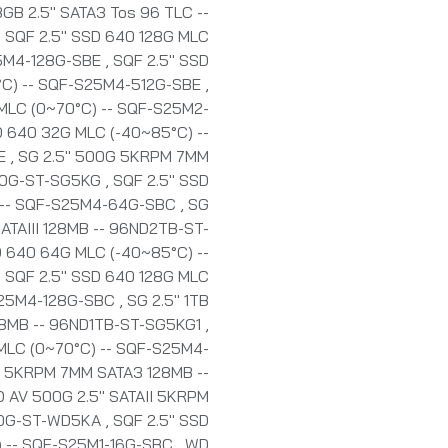
B 2.5" SATA3 Tos 96 TLC --
,
SQF 2.5" SSD 640 128G MLC
25M4-128G-SBE
,
SQF 2.5" SSD
°C) -- SQF-S25M4-512G-SBE
,
MLC (0~70°C) -- SQF-S25M2-
D 640 32G MLC (-40~85°C) --
BE
,
SG 2.5" 500G 5KRPM 7MM
500G-ST-SG5KG
,
SQF 2.5" SSD
 -- SQF-S25M4-64G-SBC
,
SG
ATAIII 128MB -- 96ND2TB-ST-
D 640 64G MLC (-40~85°C) --
,
SQF 2.5" SSD 640 128G MLC
S25M4-128G-SBC
,
SG 2.5" 1TB
28MB -- 96ND1TB-ST-SG5KG1
,
MLC (0~70°C) -- SQF-S25M4-
B 5KRPM 7MM SATA3 128MB --
 AV 500G 2.5" SATAII 5KRPM
00G-ST-WD5KA
,
SQF 2.5" SSD
) -- SQF-S25M1-16G-SBC
,
WD