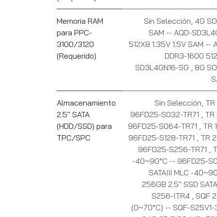
Memoria RAM
Sin Selección
,
4G SO
para PPC-
SAM -- AQD-SD3L4
3100/3120
512X8 1.35V 1.5V SAM -
(Requerido)
DDR3-1600 512
SD3L4GN16-SG
,
8G SO
S
Almacenamiento
Sin Selección
,
TR 
2.5" SATA
96FD25-S032-TR71
,
TR 
(HDD/SSD) para
96FD25-S064-TR71
,
TR 
TPC/SPC
96FD25-S128-TR71
,
TR 2
96FD25-S256-TR71
,
T
-40~90°C -- 96FD25-S
SATAIII MLC -40~9
256GB 2.5" SSD SATA
S256-ITR4
,
SQF 2
(0~70°C) -- SQF-S25V