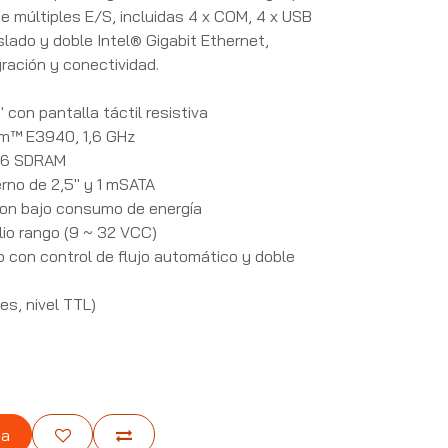
de múltiples E/S, incluidas 4 x COM, 4 x USB
slado y doble Intel® Gigabit Ethernet,
gración y conectividad.
con pantalla táctil resistiva
om™ E3940, 1,6 GHz
66 SDRAM
rno de 2,5" y 1 mSATA
 con bajo consumo de energía
io rango (9 ~ 32 VCC)
 con control de flujo automático y doble
es, nivel TTL)
ta