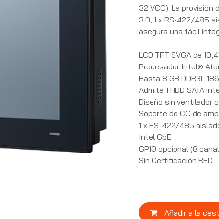
32 VCC). La provisión 
3.0, 1 x RS-422/485 ai
asegura una fácil inte
LCD TFT SVGA de 10,4" 
Procesador Intel® At
Hasta 8 GB DDR3L 18
Admite 1 HDD SATA inte
Diseño sin ventilador
Soporte de CC de ampl
1 x RS-422/485 aislado
Intel GbE
GPIO opcional (8 canal
Sin Certificación RED
Añadir a la ces