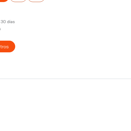
 30 días
s
tros