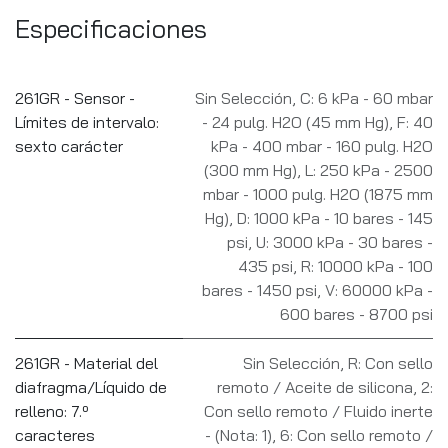
Especificaciones
261GR - Sensor -
Sin Selección
,
C: 6 kPa - 60 mbar
Límites de intervalo:
- 24 pulg. H2O (45 mm Hg)
,
F: 40
sexto carácter
kPa - 400 mbar - 160 pulg. H2O
(300 mm Hg)
,
L: 250 kPa - 2500
mbar - 1000 pulg. H2O (1875 mm
Hg)
,
D: 1000 kPa - 10 bares - 145
psi
,
U: 3000 kPa - 30 bares -
435 psi
,
R: 10000 kPa - 100
bares - 1450 psi
,
V: 60000 kPa -
600 bares - 8700 psi
261GR - Material del
Sin Selección
,
R: Con sello
diafragma/Líquido de
remoto / Aceite de silicona
,
2:
relleno: 7.º
Con sello remoto / Fluido inerte
caracteres
- (Nota: 1)
,
6: Con sello remoto /