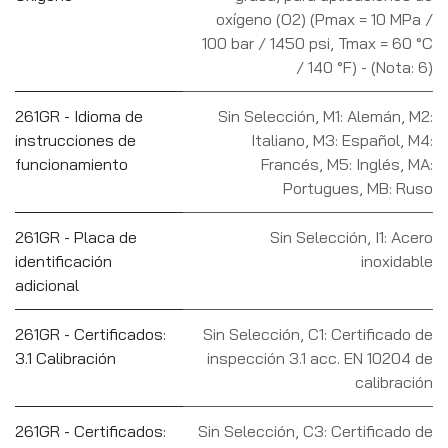
oxígeno (O2) (Pmax = 10 MPa /
100 bar / 1450 psi, Tmax = 60 °C
/ 140 °F) - (Nota: 6)
261GR - Idioma de
Sin Selección
,
M1: Alemán
,
M2:
instrucciones de
Italiano
,
M3: Español
,
M4:
funcionamiento
Francés
,
M5: Inglés
,
MA:
Portugues
,
MB: Ruso
261GR - Placa de
Sin Selección
,
I1: Acero
identificación
inoxidable
adicional
261GR - Certificados:
Sin Selección
,
C1: Certificado de
3.1 Calibración
inspección 3.1 acc. EN 10204 de
calibración
261GR - Certificados:
Sin Selección
,
C3: Certificado de