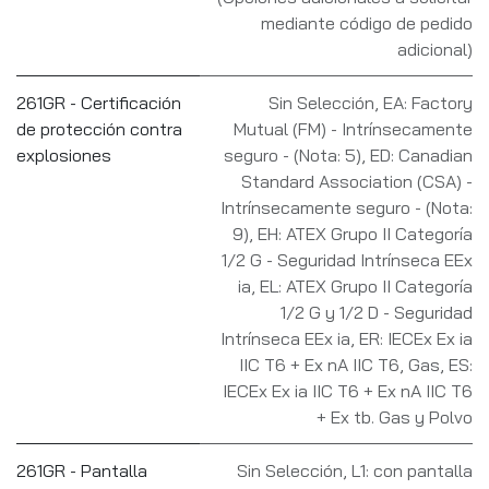
mediante código de pedido
adicional)
261GR - Certificación
Sin Selección
,
EA: Factory
de protección contra
Mutual (FM) - Intrínsecamente
explosiones
seguro - (Nota: 5)
,
ED: Canadian
Standard Association (CSA) -
Intrínsecamente seguro - (Nota:
9)
,
EH: ATEX Grupo II Categoría
1/2 G - Seguridad Intrínseca EEx
ia
,
EL: ATEX Grupo II Categoría
1/2 G y 1/2 D - Seguridad
Intrínseca EEx ia
,
ER: IECEx Ex ia
IIC T6 + Ex nA IIC T6, Gas
,
ES:
IECEx Ex ia IIC T6 + Ex nA IIC T6
+ Ex tb. Gas y Polvo
261GR - Pantalla
Sin Selección
,
L1: con pantalla