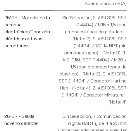
Aceite blanco (FDA)
261GR - Material de la
Sin Selección
,
2: AISI 316L SST
carcasa
(1.4404) / M16 x 1,5 (con
electrónica/Conexión
prensaestopas de plástico) -
eléctrica: octavos
(Nota: 2)
,
S: AISI 316L SST
caracteres
(1.4404) / 1/2-14 NPT (sin
prensaestopas) - (Nota: 3)
,
T:
AISI 316L SST (1.4404) / M20 x
1,5 (con prensaestopas de
plástico) - (Nota: 2)
,
3: AISI 316L
SST (1.4404) / Conector Harting
Han - (Nota: 4)
,
Z: AISI 316L SST
(1.4404) / Conector Miniatura -
(Nota: 4)
261GR - Salida:
Sin Selección
,
1: Comunicación
noveno carácter
digital HART y de 4 a 20 mA
(Opciones adicionales a solicitar