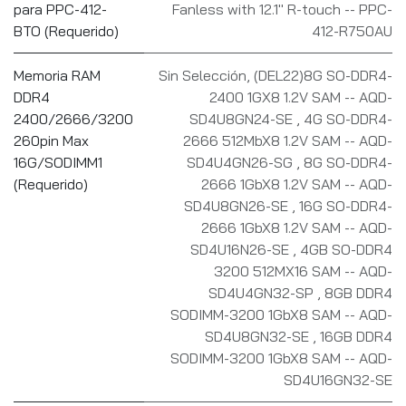
para PPC-412-
Fanless with 12.1" R-touch -- PPC-
BTO (Requerido)
412-R750AU
Memoria RAM
Sin Selección
,
(DEL22)8G SO-DDR4-
DDR4
2400 1GX8 1.2V SAM -- AQD-
2400/2666/3200
SD4U8GN24-SE
,
4G SO-DDR4-
260pin Max
2666 512MbX8 1.2V SAM -- AQD-
16G/SODIMM1
SD4U4GN26-SG
,
8G SO-DDR4-
(Requerido)
2666 1GbX8 1.2V SAM -- AQD-
SD4U8GN26-SE
,
16G SO-DDR4-
2666 1GbX8 1.2V SAM -- AQD-
SD4U16N26-SE
,
4GB SO-DDR4
3200 512MX16 SAM -- AQD-
SD4U4GN32-SP
,
8GB DDR4
SODIMM-3200 1GbX8 SAM -- AQD-
SD4U8GN32-SE
,
16GB DDR4
SODIMM-3200 1GbX8 SAM -- AQD-
SD4U16GN32-SE