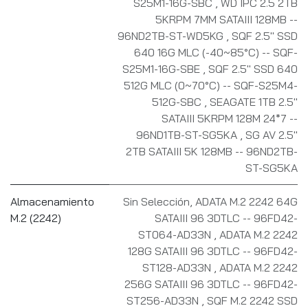
S25M1-16G-SBC
,
WD IPC 2.5 2TB
5KRPM 7MM SATAIII 128MB --
96ND2TB-ST-WD5KG
,
SQF 2.5" SSD
640 16G MLC (-40~85°C) -- SQF-
S25M1-16G-SBE
,
SQF 2.5" SSD 640
512G MLC (0~70°C) -- SQF-S25M4-
512G-SBC
,
SEAGATE 1TB 2.5"
SATAIII 5KRPM 128M 24*7 --
96ND1TB-ST-SG5KA
,
SG AV 2.5"
2TB SATAIII 5K 128MB -- 96ND2TB-
ST-SG5KA
Almacenamiento
Sin Selección
,
ADATA M.2 2242 64G
M.2 (2242)
SATAIII 96 3DTLC -- 96FD42-
ST064-AD33N
,
ADATA M.2 2242
128G SATAIII 96 3DTLC -- 96FD42-
ST128-AD33N
,
ADATA M.2 2242
256G SATAIII 96 3DTLC -- 96FD42-
ST256-AD33N
,
SQF M.2 2242 SSD