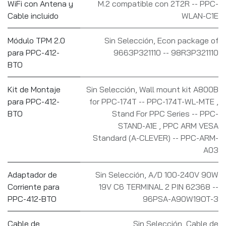
WiFi con Antena y
M.2 compatible con 2T2R -- PPC-
Cable incluido
WLAN-C1E
Módulo TPM 2.0
Sin Selección
,
Econ package of
para PPC-412-
9663P321110 -- 98R3P321110
BTO
Kit de Montaje
Sin Selección
,
Wall mount kit A800B
para PPC-412-
for PPC-174T -- PPC-174T-WL-MTE
,
BTO
Stand For PPC Series -- PPC-
STAND-A1E
,
PPC ARM VESA
Standard (A-CLEVER) -- PPC-ARM-
A03
Adaptador de
Sin Selección
,
A/D 100-240V 90W
Corriente para
19V C6 TERMINAL 2 PIN 62368 --
PPC-412-BTO
96PSA-A90W19OT-3
Cable de
Sin Selección
,
Cable de