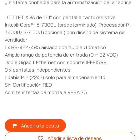
y sistema confiable para la automatización de la fábrica.
LCD TFT XGA de 12,1" con pantalla táctil resistiva
Intel® Core™ i5-7300U (predeterminado); Procesador i7-
7600U/i3-7100U (opcional) con diseño de sistema sin
ventilador
1 x RS-422/485 aislado con flujo automático
Amplio rango de potencia de entrada (9 ~ 32 VDC)
Doble Gigabit Ethernet con soporte IEEE1588
3 x pantallas independientes
1 bahía M.2 (2242) solo para almacenamiento
Sin Certificación RED
Admite interfaz de montaje VESA 75
Añadir a la cesta
Añadir a lista de deseos