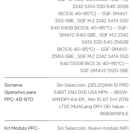
2242 SATA SSD 640 32GB
BiCS3(-40~85°C) -- SQF-SM4V1-
32G-SBE
,
SQF M.2 2242 SATA SSD
640 64GB BiCS3(-40~85°C) -- SQF-
SM4V2-64G-SBE
,
SQF M.2 2242
SATA SSD 640 256GB
BiCS3(-40~85°C) -- SQF-SM4V2-
256G-SBE
,
SQF M.2 2242 SATA SSD
640 512GB BiCS 3(-40~85°C) --
SQF-SM4V2-512G-SBE
Sistema
Sin Selección
,
(DEL22)WIN 10 PRO
Operativo para
64BIT ENG DVD USA MPN -- 96SW-
PPC-412-BTO
WIN10P1-64-EN
,
Win 10 IoT Ent 2019
LTSC MultiLang ORY OEI Value --
968QW19VLE
Kit Módulo PPC-
Sin Selección
,
Nuevo módulo WiFi