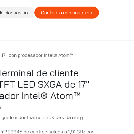
Iniciar sesión
Contacta con nosotros
te
Compañía
Vacantes
 17'' con procesador Intel® Atom™
erminal de cliente
 TFT LED SXGA de 17''
ador Intel® Atom™
)
grado industrial con 50K de vida útil y
m™ E3845 de cuatro núcleos a 1,91 GHz con