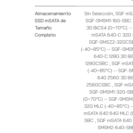
Almacenamiento
Sin Selección
,
SQF mSA
SSD mSATA de
SQF-SMSM1-16G-SBC
Tamaño
3D BiCS4 (0~70°C) 
Completo
mSATA 640-C 32G 3
SQF-SMSZ2-32GCS
(-40~85°C) -- SQF-SM
640-C 128G 3D Bi
128GCSBC
,
SQF mSAT
(-40~85°C) -- SQF
640 256G 3D Bi
256GCSBC
,
SQF mSA
SQF-SMSM1-32G-S
(0~70°C) -- SQF-SMS
32G MLC (-40~85°C) 
mSATA 640 64G MLC (
SBC
,
SQF mSATA 640 
SMSM2-64G-S