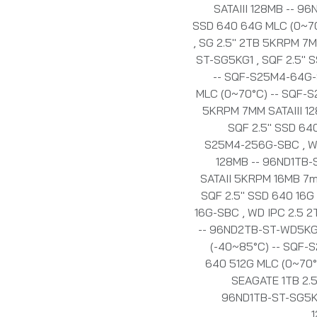
SATAIII 128MB -- 
SSD 640 64G MLC (0~7
,
SG 2.5" 2TB 5KRPM 7M
ST-SG5KG1
,
SQF 2.5" 
-- SQF-S25M4-64G
MLC (0~70°C) -- SQF-
5KRPM 7MM SATAIII 1
SQF 2.5" SSD 64
S25M4-256G-SBC
,
W
128MB -- 96ND1TB
SATAII 5KRPM 16MB 
SQF 2.5" SSD 640 16G
16G-SBC
,
WD IPC 2.5 2
-- 96ND2TB-ST-WD5K
(-40~85°C) -- SQF-
640 512G MLC (0~70
SEAGATE 1TB 2.5
96ND1TB-ST-SG5