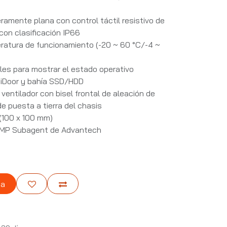
B
eramente plana con control táctil resistivo de
 con clasificación IP66
ratura de funcionamiento (-20 ~ 60 °C/-4 ~
les para mostrar el estado operativo
 iDoor y bahía SSD/HDD
entilador con bisel frontal de aleación de
de puesta a tierra del chasis
(100 x 100 mm)
NMP Subagent de Advantech
ta