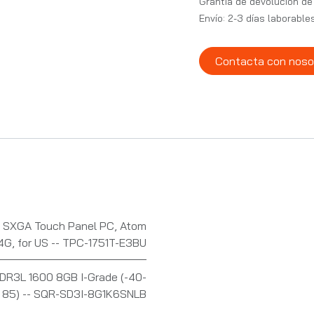
Grantía de devolución de
Envío: 2-3 días laborable
Contacta con noso
" SXGA Touch Panel PC, Atom
4G, for US -- TPC-1751T-E3BU
R3L 1600 8GB I-Grade (-40-
85) -- SQR-SD3I-8G1K6SNLB