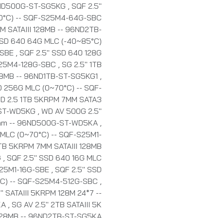
96ND500G-ST-SG5KG
,
SQF 2.5"
0°C) -- SQF-S25M4-64G-SBC
M SATAIII 128MB -- 96ND2TB-
SSD 640 64G MLC (-40~85°C)
-SBE
,
SQF 2.5" SSD 640 128G
S25M4-128G-SBC
,
SG 2.5" 1TB
28MB -- 96ND1TB-ST-SG5KG1
,
0 256G MLC (0~70°C) -- SQF-
D 2.5 1TB 5KRPM 7MM SATA3
-ST-WD5KG
,
WD AV 500G 2.5"
7mm -- 96ND500G-ST-WD5KA
,
 MLC (0~70°C) -- SQF-S25M1-
TB 5KRPM 7MM SATAIII 128MB
G
,
SQF 2.5" SSD 640 16G MLC
S25M1-16G-SBE
,
SQF 2.5" SSD
°C) -- SQF-S25M4-512G-SBC
,
" SATAIII 5KRPM 128M 24*7 --
KA
,
SG AV 2.5" 2TB SATAIII 5K
128MB -- 96ND2TB-ST-SG5KA