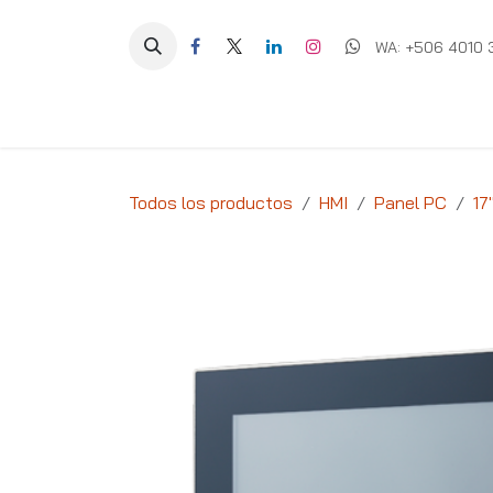
Ir al contenido
WA: +506 4010 
Equipos
Soluciones
Ig
Todos los productos
HMI
Panel PC
17