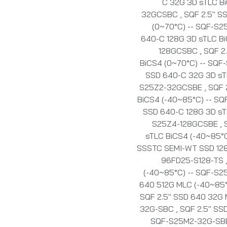
C 32G 3D sTLC B
32GCSBC
,
SQF 2.5" S
(0~70°C) -- SQF-
640-C 128G 3D sTLC Bi
128GCSBC
,
SQF 2
BiCS4 (0~70°C) -- S
SSD 640-C 32G 3D sTL
S25Z2-32GCSBE
,
SQF 
BiCS4 (-40~85°C) -- 
SSD 640-C 128G 3D sT
S25Z4-128GCSBE
,
sTLC BiCS4 (-40~85
SSSTC SEMI-WT SSD 128G
96FD25-S128-TS
(-40~85°C) -- SQF-S
640 512G MLC (-40~85
SQF 2.5" SSD 640 32G 
32G-SBC
,
SQF 2.5" SS
SQF-S25M2-32G-S