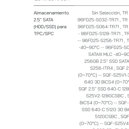
Almacenamiento
Sin Selección
,
TR 
2.5" SATA
96FD25-S032-TR71
,
TR 
(HDD/SSD) para
96FD25-S064-TR71
,
TR 
TPC/SPC
- 96FD25-S128-TR71
,
TR
-- 96FD25-S256-TR71
,
T
-40~90°C -- 96FD25-S
SATAIII MLC -40~9
256GB 2.5" SSD SATA
S256-ITR4
,
SQF 2
(0~70°C) -- SQF-S25V
64G 3D BiCS4 (0~70
SQF 2.5" SSD 640-C 128
S25V2-128GCSBC
,
BiCS4 (0~70°C) -- S
SSD 640-C 512G 3D Bi
512GCSBC
,
SQF
(0~70°C) -- SQF-S25V