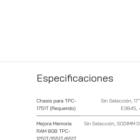
Especificaciones
Chasis para TPC-
Sin Selección
,
17
1751T (Requerido)
E3845, 
Mejora Memoria
Sin Selección
,
SODIMM DD
RAM 8GB TPC-
1251T/1551T/651T