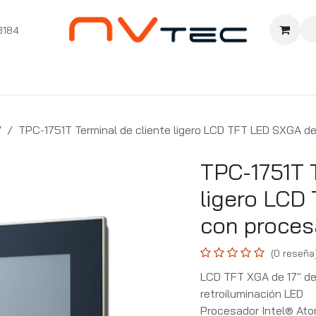
3184
nition
Cursos Ignition
Pioneros
Comunidad
Sopor
"
TPC-1751T Terminal de cliente ligero LCD TFT LED SXGA de
TPC-1751T T
ligero LCD
con proces
(0 reseña
LCD TFT XGA de 17" de 
retroiluminación LED
Procesador Intel® Ato