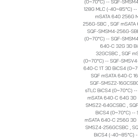
(0~70°C) -- SQF-SMSM
128G MLC (-40~85°C) 
mSATA 640 256G M
256G-SBC
,
SQF mSATA 
SQF-SMSM4-256G-S
(0~70°C) -- SQF-SMSM
640-C 32G 3D Bi
32GCSBC
,
SQF mS
(0~70°C) -- SQF-SMSV
640-C 1T 3D BiCS4 (0~
SQF mSATA 640-C 16G
SQF-SMSZ2-16GCSB
sTLC BiCS4 (0~70°C) 
mSATA 640-C 64G 3D s
SMSZ2-64GCSBC
,
SQF
BiCS4 (0~70°C) -
mSATA 640-C 256G 3D s
SMSZ4-256GCSBC
,
SQ
BiCS4 (-40~85°C)