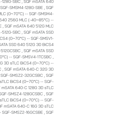
4-128G-SBC
,
SQF mSATA 640
-- SQF-SMSM4-128G-SBE
,
SQF
LC (0~70°C) -- SQF-SMSM4-
640 256G MLC (-40~85°C) --
BE
,
SQF mSATA 640 512G MLC
4-512G-SBC
,
SQF mSATA SSD
CS4 (0~70°C) -- SQF-SMSV1-
ATA SSD 640 512G 3D BiCS4
4-512GCSBC
,
SQF mSATA SSD
70°C) -- SQF-SMSV4-1TCSBC
,
 3D sTLC BiCS4 (0~70°C) --
C
,
SQF mSATA 640-C 32G 3D
-- SQF-SMSZ2-32GCSBC
,
SQF
TLC BiCS4 (0~70°C) -- SQF-
 mSATA 640-C 128G 3D sTLC
- SQF-SMSZ4-128GCSBC
,
SQF
TLC BiCS4 (0~70°C) -- SQF-
F mSATA 640-C 16G 3D sTLC
 -- SQF-SMSZ2-16GCSBE
,
SQF