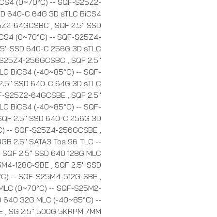
iCS4 (0~70°C) -- SQF-S25Z2-
SD 640-C 64G 3D sTLC BiCS4
S25Z2-64GCSBC
,
SQF 2.5" SSD
CS4 (0~70°C) -- SQF-S25Z4-
.5" SSD 640-C 256G 3D sTLC
QF-S25Z4-256GCSBC
,
SQF 2.5"
C BiCS4 (-40~85°C) -- SQF-
2.5" SSD 640-C 64G 3D sTLC
SQF-S25Z2-64GCSBE
,
SQF 2.5"
LC BiCS4 (-40~85°C) -- SQF-
SQF 2.5" SSD 640-C 256G 3D
°C) -- SQF-S25Z4-256GCSBE
,
B 2.5" SATA3 Tos 96 TLC --
,
SQF 2.5" SSD 640 128G MLC
25M4-128G-SBE
,
SQF 2.5" SSD
°C) -- SQF-S25M4-512G-SBE
,
MLC (0~70°C) -- SQF-S25M2-
D 640 32G MLC (-40~85°C) --
BE
,
SG 2.5" 500G 5KRPM 7MM