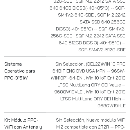
32G-SBE
,
SQF M.2 2242 SATA SSD
640 64GB BiCS3(-40~85°C) -- SQF-
SM4V2-64G-SBE
,
SQF M.2 2242
SATA SSD 640 256GB
BiCS3(-40~85°C) -- SQF-SM4V2-
256G-SBE
,
SQF M.2 2242 SATA SSD
640 512GB BiCS 3(-40~85°C) --
SQF-SM4V2-512G-SBE
Sistema
Sin Selección
,
(DEL22)WIN 10 PRO
Operativo para
64BIT ENG DVD USA MPN -- 96SW-
PPC-3151W
WIN10P1-64-EN
,
Win 10 IoT Ent 2019
LTSC MultiLang ORY OEI Value --
968QW19VLE
,
Win 10 IoT Ent 2019
LTSC MultiLang ORY OEI High --
968QW19HLE
Kit Módulo PPC-
Sin Selección
,
Nuevo módulo WiFi
WiFi con Antena y
M.2 compatible con 2T2R -- PPC-