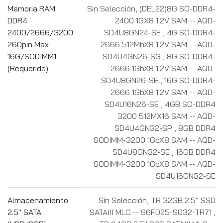
Memoria RAM
Sin Selección
,
(DEL22)8G SO-DDR4-
DDR4
2400 1GX8 1.2V SAM -- AQD-
2400/2666/3200
SD4U8GN24-SE
,
4G SO-DDR4-
260pin Max
2666 512MbX8 1.2V SAM -- AQD-
16G/SODIMM1
SD4U4GN26-SG
,
8G SO-DDR4-
(Requerido)
2666 1GbX8 1.2V SAM -- AQD-
SD4U8GN26-SE
,
16G SO-DDR4-
2666 1GbX8 1.2V SAM -- AQD-
SD4U16N26-SE
,
4GB SO-DDR4
3200 512MX16 SAM -- AQD-
SD4U4GN32-SP
,
8GB DDR4
SODIMM-3200 1GbX8 SAM -- AQD-
SD4U8GN32-SE
,
16GB DDR4
SODIMM-3200 1GbX8 SAM -- AQD-
SD4U16GN32-SE
Almacenamiento
Sin Selección
,
TR 32GB 2.5" SSD
2.5" SATA
SATAIII MLC -- 96FD25-S032-TR71
,