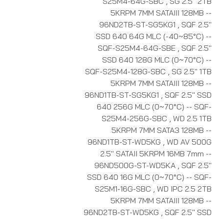
S25M4-64G-SBC
,
SG 2.5" 2TB
5KRPM 7MM SATAIII 128MB --
96ND2TB-ST-SG5KG1
,
SQF 2.5"
SSD 640 64G MLC (-40~85°C) --
SQF-S25M4-64G-SBE
,
SQF 2.5"
SSD 640 128G MLC (0~70°C) --
SQF-S25M4-128G-SBC
,
SG 2.5" 1TB
5KRPM 7MM SATAIII 128MB --
96ND1TB-ST-SG5KG1
,
SQF 2.5" SSD
640 256G MLC (0~70°C) -- SQF-
S25M4-256G-SBC
,
WD 2.5 1TB
5KRPM 7MM SATA3 128MB --
96ND1TB-ST-WD5KG
,
WD AV 500G
2.5" SATAII 5KRPM 16MB 7mm --
96ND500G-ST-WD5KA
,
SQF 2.5"
SSD 640 16G MLC (0~70°C) -- SQF-
S25M1-16G-SBC
,
WD IPC 2.5 2TB
5KRPM 7MM SATAIII 128MB --
96ND2TB-ST-WD5KG
,
SQF 2.5" SSD