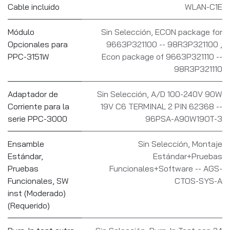
Cable incluido
WLAN-C1E
Módulo
Sin Selección
,
ECON package for
Opcionales para
9663P321100 -- 98R3P321100
,
PPC-3151W
Econ package of 9663P321110 --
98R3P321110
Adaptador de
Sin Selección
,
A/D 100-240V 90W
Corriente para la
19V C6 TERMINAL 2 PIN 62368 --
serie PPC-3000
96PSA-A90W19OT-3
Ensamble
Sin Selección
,
Montaje
Estándar,
Estándar+Pruebas
Pruebas
Funcionales+Software -- AGS-
Funcionales, SW
CTOS-SYS-A
inst (Moderado)
(Requerido)