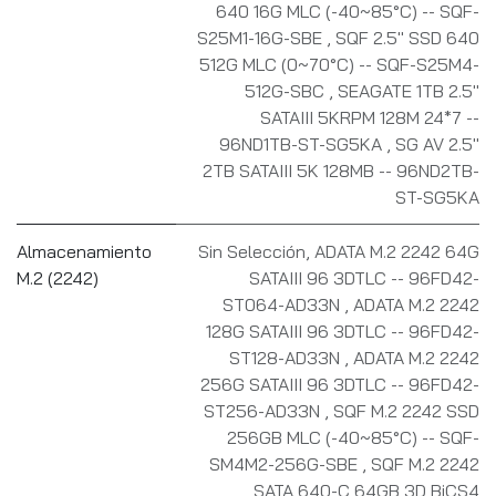
640 16G MLC (-40~85°C) -- SQF-
S25M1-16G-SBE
,
SQF 2.5" SSD 640
512G MLC (0~70°C) -- SQF-S25M4-
512G-SBC
,
SEAGATE 1TB 2.5"
SATAIII 5KRPM 128M 24*7 --
96ND1TB-ST-SG5KA
,
SG AV 2.5"
2TB SATAIII 5K 128MB -- 96ND2TB-
ST-SG5KA
Almacenamiento
Sin Selección
,
ADATA M.2 2242 64G
M.2 (2242)
SATAIII 96 3DTLC -- 96FD42-
ST064-AD33N
,
ADATA M.2 2242
128G SATAIII 96 3DTLC -- 96FD42-
ST128-AD33N
,
ADATA M.2 2242
256G SATAIII 96 3DTLC -- 96FD42-
ST256-AD33N
,
SQF M.2 2242 SSD
256GB MLC (-40~85°C) -- SQF-
SM4M2-256G-SBE
,
SQF M.2 2242
SATA 640-C 64GB 3D BiCS4