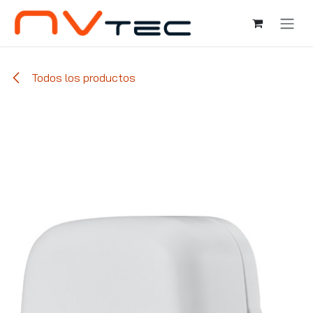
Ir al contenido
Todos los productos