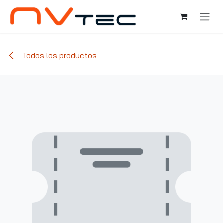
Ir al contenido
Todos los productos