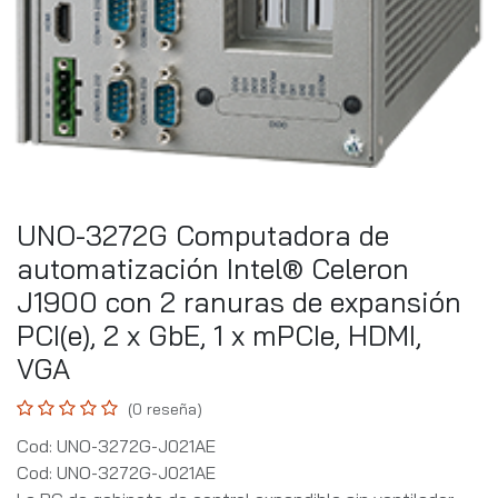
UNO-3272G Computadora de
automatización Intel® Celeron
J1900 con 2 ranuras de expansión
PCI(e), 2 x GbE, 1 x mPCIe, HDMI,
VGA
(0 reseña)
Cod: UNO-3272G-J021AE
Cod: UNO-3272G-J021AE